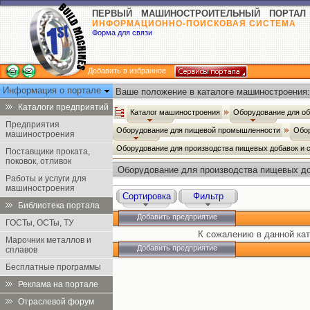
ПЕРВЫЙ МАШИНОСТРОИТЕЛЬНЫЙ ПОРТАЛ
ИНФОРМАЦИОННО-ПОИСКОВАЯ СИСТЕМА
Форма для связи
Добавить в избранное
Информация о портале
Ваше положение в каталоге машиностроения:
Каталоги предприятий
Каталог машиностроения
Оборудование для о
Предприятия
Оборудование для пищевой промышленности
Обор
машиностроения
Оборудование для производства пищевых добавок и 
Поставщики проката,
поковок, отливок
Оборудование для производства пищевых до
Работы и услуги для
машиностроения
Сортировка
Фильтр
Библиотека портала
Добавить предприятие
ГОСТы, ОСТы, ТУ
К сожалению в данной кат
Марочник металлов и
Добавить предприятие
сплавов
Бесплатные программы
Реклама на портале
Отраслевой форум