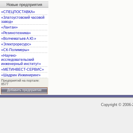
Новые предприятия
«СПЕЦПОСТАВКА»
«Златоустовский часовой
завод»
«Лантан»
«Резинотехника»
«Волчематьев А.Ю.»
«Электроресурс»
«СК-Полимеры»
«Научно-
исследовательский
инженерный институт»
«МЕТИНВЕСТ-СЕРВИС»
«Шадрин Инжиниринг»
Предприятий на портале:
8577
Добавить предприятие
Copyright
©
2006-2