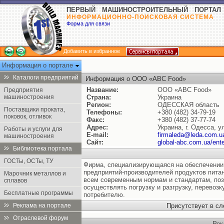
ПЕРВЫЙ МАШИНОСТРОИТЕЛЬНЫЙ ПОРТАЛ
ИНФОРМАЦИОННО-ПОИСКОВАЯ СИСТЕМА
Форма для связи
Добавить в избранное
Информация о портале
Каталоги предприятий
Информация о ООО «ABC Food»
Название:
ООО «ABC Food»
Предприятия
машиностроения
Страна:
Украина
Регион:
ОДЕССКАЯ область
Поставщики проката,
Телефоны:
+380 (482) 34-79-19
поковок, отливок
Факс:
+380 (482) 37-77-74
Адрес:
Украина, г. Одесса, у
Работы и услуги для
E-mail:
firmaleda@leda.com.u
машиностроения
Сайт:
global-abc.com.ua/ente
Библиотека портала
ГОСТы, ОСТы, ТУ
Фирма, специализирующаяся на обеспечении
предприятий-производителей продуктов пита
Марочник металлов и
всем современным нормам и стандартам, по
сплавов
осуществлять погрузку и разгрузку, перевозк
Бесплатные программы
потребителю.
Реклама на портале
Присутствует в с
Отраслевой форум
Рек