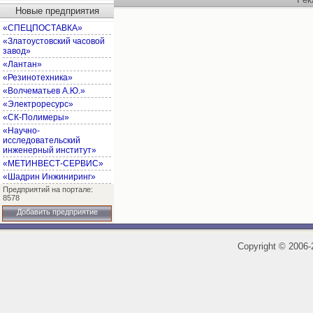
Новые предприятия
«СПЕЦПОСТАВКА»
«Златоустовский часовой
завод»
«Лантан»
«Резинотехника»
«Волчематьев А.Ю.»
«Электроресурс»
«СК-Полимеры»
«Научно-
исследовательский
инженерный институт»
«МЕТИНВЕСТ-СЕРВИС»
«Шадрин Инжиниринг»
Предприятий на портале:
8578
Добавить предприятие
Copyright
©
2006-2