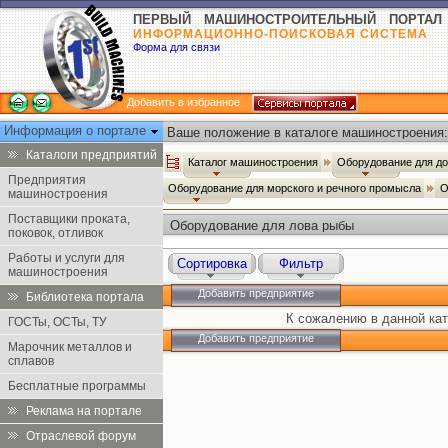
ПЕРВЫЙ МАШИНОСТРОИТЕЛЬНЫЙ ПОРТАЛ
ИНФОРМАЦИОННО-ПОИСКОВАЯ СИСТЕМА
Форма для связи
Добавить в избранное
Информация о портале
Ваше положение в каталоге машиностроения:
Каталоги предприятий
Каталог машиностроения
Оборудование для д
Предприятия
Оборудование для морского и речного промысла
О
машиностроения
Поставщики проката,
Оборудование для лова рыбы
поковок, отливок
Работы и услуги для
Сортировка
Фильтр
машиностроения
Добавить предприятие
Библиотека портала
К сожалению в данной кат
ГОСТы, ОСТы, ТУ
Добавить предприятие
Марочник металлов и
сплавов
Бесплатные программы
Реклама на портале
Отраслевой форум