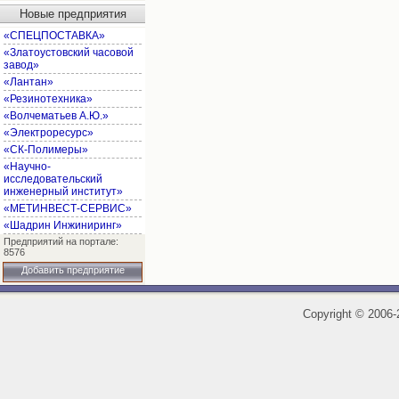
Новые предприятия
«СПЕЦПОСТАВКА»
«Златоустовский часовой
завод»
«Лантан»
«Резинотехника»
«Волчематьев А.Ю.»
«Электроресурс»
«СК-Полимеры»
«Научно-
исследовательский
инженерный институт»
«МЕТИНВЕСТ-СЕРВИС»
«Шадрин Инжиниринг»
Предприятий на портале:
8576
Добавить предприятие
Copyright
©
2006-2