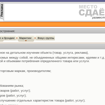
остроения:
г и брэндинг
Маркетинг
Фокус-группы
ое на детальном изучении объекта (товар, услуга, реклама),
накомых между собой, не объединенных общими интересами, идеями и т.д
ой и объемами потребления определенного товара или услуги.
 торговым маркам, производителям;
ебованиям рынка;
аров (работ, услуг);
ов (работ, услуг);
лучшению отдельных характеристик товара (работ, услуг);