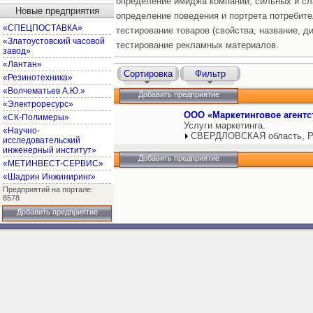
определение имиджа компании, сильных и сл
Новые предприятия
определение поведения и портрета потребите
«СПЕЦПОСТАВКА»
тестирование товаров (свойства, название, диз
«Златоустовский часовой
тестирование рекламных материалов.
завод»
«Лантан»
Сортировка
Фильтр
«Резинотехника»
«Волчематьев А.Ю.»
Добавить предприятие
«Электроресурс»
ООО «Маркетинговое агентс
«СК-Полимеры»
Услуги маркетинга.
«Научно-
СВЕРДЛОВСКАЯ область, Р
исследовательский
инженерный институт»
Добавить предприятие
«МЕТИНВЕСТ-СЕРВИС»
«Шадрин Инжиниринг»
Предприятий на портале:
8578
Добавить предприятие