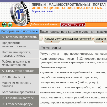
ПЕРВЫЙ МАШИНОСТРОИТЕЛЬНЫЙ ПОРТАЛ
ИНФОРМАЦИОННО-ПОИСКОВАЯ СИСТЕМА
Форма для связи
Добавить в избранное
Информация о портале
Ваше положение в каталоге услуг для машин
Каталоги предприятий
Каталог услуг для машиностроителей
Маркетин
Предприятия
машиностроения
Фокус-группы
Поставщики проката,
Фокус-группа — групповое интервью, основанн
поковок, отливок
Количество участников - 8-12 человек, не з
Работы и услуги для
демографическими характеристиками, частот
машиностроения
Решаемые задачи:
Библиотека портала
изучение отношения потребителей к товарам,
ГОСТы, ОСТы, ТУ
разработка коммуникативной стратегии,
позиционирование товара (работ, услуг);
Марочник металлов и
сплавов
оценка соответствия товара (работ, услуг) тр
Бесплатные программы
выявление недостатков уже существующих тов
поиск незанятых ниш и разработка новых товар
Реклама на портале
формулировка предложений по изменению и у
Отраслевой форум