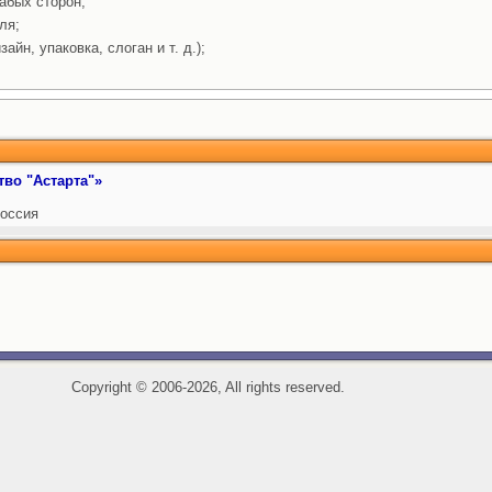
абых сторон;
ля;
айн, упаковка, слоган и т. д.);
тво "Астарта"»
оссия
Copyright
©
2006-2026, All rights reserved.