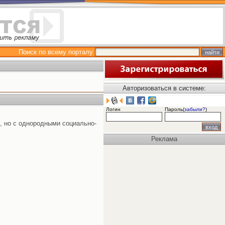
Поиск по всему порталу
Авторизоваться в системе:
Логин
Пароль(
забыли?
)
., но с однородными социально-
Реклама