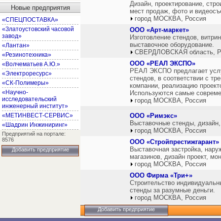
Дизайн, проектирование, стр
Новые предприятия
мест продаж, фото и видеосъ
город МОСКВА, Россия
«СПЕЦПОСТАВКА»
«Златоустовский часовой
ООО «Арт-маркет»
завод»
Изготовление стендов, витри
выставочное оборудование.
«Лантан»
СВЕРДЛОВСКАЯ область, Р
«Резинотехника»
ООО «РЕАЛ ЭКСПО»
«Волчематьев А.Ю.»
РЕАЛ ЭКСПО предлагает услу
«Электроресурс»
стендов, в соответствии с т
«СК-Полимеры»
компании, реализацию проект
«Научно-
Используются самые совреме
исследовательский
город МОСКВА, Россия
инженерный институт»
«МЕТИНВЕСТ-СЕРВИС»
ООО «Римэкс»
Выставочные стенды, дизайн,
«Шадрин Инжиниринг»
город МОСКВА, Россия
Предприятий на портале:
8576
ООО «Стройпрестижгарант»
Выставочная застройка, нару
Добавить предприятие
магазинов, дизайн проект, мо
город МОСКВА, Россия
ООО Фирма «Три+»
Строительство индивидуальн
стенды за разумные деньги.
город МОСКВА, Россия
Добавить предприятие