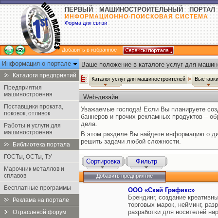
ПЕРВЫЙ МАШИНОСТРОИТЕЛЬНЫЙ ПОРТАЛ
ИНФОРМАЦИОННО-ПОИСКОВАЯ СИСТЕМА
Форма для связи
Добавить в избранное
Информация о портале
Ваше положение в каталоге услуг для машин
Каталоги предприятий
Каталог услуг для машиностроителей
Выставки
Предприятия
машиностроения
Web-дизайн
Поставщики проката,
Уважаемые господа! Если Вы планируете созд
поковок, отливок
баннеров и прочих рекламных продуктов – о
дела.
Работы и услуги для
машиностроения
В этом разделе Вы найдете информацию о ди
решить задачи любой сложности.
Библиотека портала
ГОСТы, ОСТы, ТУ
Сортировка
Фильтр
Марочник металлов и
сплавов
Добавить предприятие
Бесплатные программы
OOO «Скай Графикс»
Брендинг, создание креативн
Реклама на портале
торговых марок, нейминг, раз
разработки для носителей на
Отраслевой форум