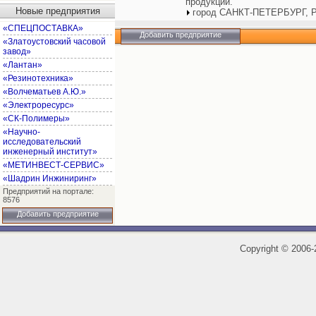
продукции.
Новые предприятия
город САНКТ-ПЕТЕРБУРГ, Р
«СПЕЦПОСТАВКА»
Добавить предприятие
«Златоустовский часовой
завод»
«Лантан»
«Резинотехника»
«Волчематьев А.Ю.»
«Электроресурс»
«СК-Полимеры»
«Научно-
исследовательский
инженерный институт»
«МЕТИНВЕСТ-СЕРВИС»
«Шадрин Инжиниринг»
Предприятий на портале:
8576
Добавить предприятие
Copyright
©
2006-2