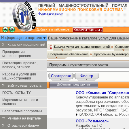
ПЕРВЫЙ МАШИНОСТРОИТЕЛЬНЫЙ ПОРТАЛ
ИНФОРМАЦИОННО-ПОИСКОВАЯ СИСТЕМА
Форма для связи
Добавить в избранное
Информация о портале
Ваше положение в каталоге услуг для машин
Каталоги предприятий
Каталог услуг для машиностроителей
Сопровож
Предприятия
Программное обеспечение
Программы бухгалтерс
машиностроения
Поставщики проката,
Программы бухгалтерского учета
поковок, отливок
Работы и услуги для
Сортировка
Фильтр
машиностроения
Добавить предприятие
Библиотека портала
ГОСТы, ОСТы, ТУ
ООО «Компания "Современн
Консультирование по аппарат
Марочник металлов и
разработка программного обес
сплавов
деятельность по созданию и
ресурсов, ИПС "Кодекс", "1-С
Бесплатные программы
КАЛУЖСКАЯ область, Росс
Реклама на портале
OOO «Розмысел»
Разработка ПО
Отраслевой форум