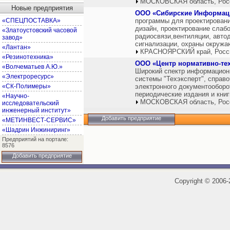
МОСКОВСКАЯ область, Рос
Новые предприятия
ООО «Сибирские Информац
«СПЕЦПОСТАВКА»
программы для проектирования
дизайн, проектирование слаб
«Златоустовский часовой
радиосвязи,вентиляции, автод
завод»
сигнализации, охраны окруж
«Лантан»
КРАСНОЯРСКИЙ край, Росс
«Резинотехника»
ООО «Центр нормативно-тех
«Волчематьев А.Ю.»
Широкий спектр информационн
«Электроресурс»
системы "Техэксперт", справ
«СК-Полимеры»
электронного документооборо
периодические издания и книг
«Научно-
МОСКОВСКАЯ область, Рос
исследовательский
инженерный институт»
Добавить предприятие
«МЕТИНВЕСТ-СЕРВИС»
«Шадрин Инжиниринг»
Предприятий на портале:
8576
Добавить предприятие
Copyright
©
2006-2