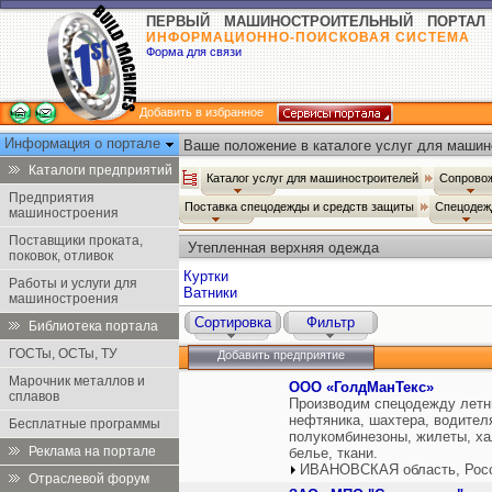
ПЕРВЫЙ МАШИНОСТРОИТЕЛЬНЫЙ ПОРТАЛ
ИНФОРМАЦИОННО-ПОИСКОВАЯ СИСТЕМА
Форма для связи
Добавить в избранное
Информация о портале
Ваше положение в каталоге услуг для машин
Каталоги предприятий
Каталог услуг для машиностроителей
Сопровож
Предприятия
Поставка спецодежды и средств защиты
Спецоде
машиностроения
Поставщики проката,
Утепленная верхняя одежда
поковок, отливок
Куртки
Работы и услуги для
Ватники
машиностроения
Сортировка
Фильтр
Библиотека портала
ГОСТы, ОСТы, ТУ
Добавить предприятие
Марочник металлов и
ООО «ГолдМанТекс»
сплавов
Производим спецодежду летн
нефтяника, шахтера, водителя
Бесплатные программы
полукомбинезоны, жилеты, ха
Реклама на портале
белье, ткани.
ИВАНОВСКАЯ область, Рос
Отраслевой форум