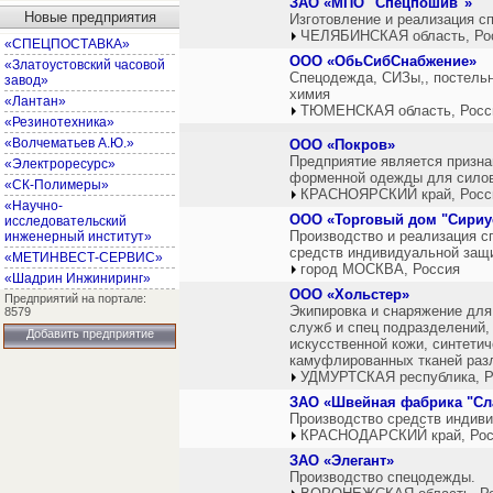
ЗАО «МПО "Спецпошив"»
Новые предприятия
Изготовление и реализация с
ЧЕЛЯБИНСКАЯ область, Ро
«СПЕЦПОСТАВКА»
ООО «ОбьСибСнабжение»
«Златоустовский часовой
Спецодежда, СИЗы,, постельн
завод»
химия
«Лантан»
ТЮМЕНСКАЯ область, Росс
«Резинотехника»
«Волчематьев А.Ю.»
ООО «Покров»
Предприятие является призн
«Электроресурс»
форменной одежды для силов
«СК-Полимеры»
КРАСНОЯРСКИЙ край, Росс
«Научно-
ООО «Торговый дом "Сириу
исследовательский
Производство и реализация сп
инженерный институт»
средств индивидуальной защ
«МЕТИНВЕСТ-СЕРВИС»
город МОСКВА, Россия
«Шадрин Инжиниринг»
ООО «Хольстер»
Предприятий на портале:
Экипировка и снаряжение для 
8579
служб и спец подразделений,
Добавить предприятие
искусственной кожи, синтети
камуфлированных тканей раз
УДМУРТСКАЯ республика, Р
ЗАО «Швейная фабрика "Сл
Производство средств индив
КРАСНОДАРСКИЙ край, Рос
ЗАО «Элегант»
Производство спецодежды.