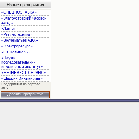
Новые предприятия
«СПЕЦПОСТАВКА»
«Златоустовский часовой
завод»
«Лантан»
«Резинотехника»
«Волчематьев А.Ю.»
«Электроресурс»
«СК-Полимеры»
«Научно-
исследовательский
инженерный институт»
«МЕТИНВЕСТ-СЕРВИС»
«Шадрин Инжиниринг»
Предприятий на портале:
8577
Добавить предприятие