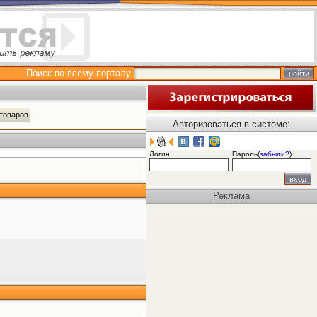
Поиск по всему порталу
цтоваров
Авторизоваться в системе:
Логин
Пароль(
забыли?
)
Реклама