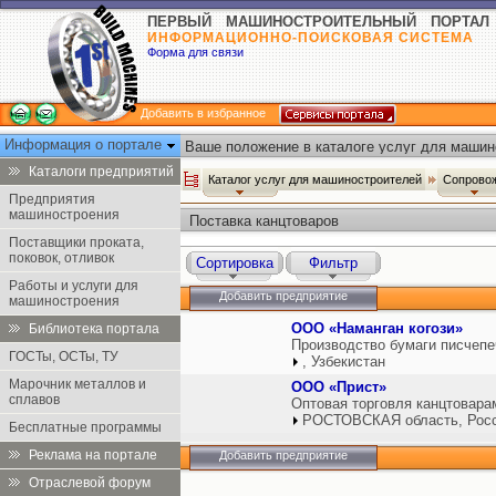
ПЕРВЫЙ МАШИНОСТРОИТЕЛЬНЫЙ ПОРТАЛ
ИНФОРМАЦИОННО-ПОИСКОВАЯ СИСТЕМА
Форма для связи
Добавить в избранное
Информация о портале
Ваше положение в каталоге услуг для машин
Каталоги предприятий
Каталог услуг для машиностроителей
Сопровож
Предприятия
машиностроения
Поставка канцтоваров
Поставщики проката,
поковок, отливок
Сортировка
Фильтр
Работы и услуги для
Добавить предприятие
машиностроения
ООО «Наманган когози»
Библиотека портала
Производство бумаги писчепе
ГОСТы, ОСТы, ТУ
, Узбекистан
Марочник металлов и
ООО «Прист»
сплавов
Оптовая торговля канцтовара
РОСТОВСКАЯ область, Рос
Бесплатные программы
Реклама на портале
Добавить предприятие
Отраслевой форум