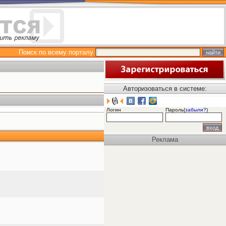
Поиск по всему порталу
Авторизоваться в системе:
Логин
Пароль(
забыли?
)
Реклама