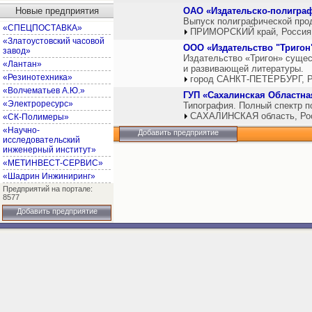
Новые предприятия
ОАО «Издательско-полигра
Выпуск полиграфической про
«СПЕЦПОСТАВКА»
ПРИМОРСКИЙ край, Россия
«Златоустовский часовой
ООО «Издательство "Тригон
завод»
Издательство «Тригон» сущес
«Лантан»
и развивающей литературы.
«Резинотехника»
город САНКТ-ПЕТЕРБУРГ, Р
«Волчематьев А.Ю.»
ГУП «Сахалинская Областна
«Электроресурс»
Типография. Полный спектр п
САХАЛИНСКАЯ область, Ро
«СК-Полимеры»
«Научно-
Добавить предприятие
исследовательский
инженерный институт»
«МЕТИНВЕСТ-СЕРВИС»
«Шадрин Инжиниринг»
Предприятий на портале:
8577
Добавить предприятие