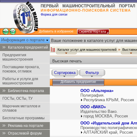
ПЕРВЫЙ МАШИНОСТРОИТЕЛЬНЫЙ ПОРТАЛ
ИНФОРМАЦИОННО-ПОИСКОВАЯ СИСТЕМА
Форма для связи
Добавить в избранное
Информация о портале
Ваше положение в каталоге услуг для машин
Каталоги предприятий
Каталог услуг для машиностроителей
Выставки
Предприятия
машиностроения
Высокая печать
Поставщики проката,
поковок, отливок
Сортировка
Фильтр
Работы и услуги для
Добавить предприятие
машиностроения
ООО «Альтерна»
Библиотека портала
Полиграфия.
ГОСТы, ОСТы, ТУ
Республика КРЫМ, Россия
Марочник металлов и
ООО «ВАКО»
сплавов
Издательство Вако.
город МОСКВА, Россия
Бесплатные программы
ООО «Издательский дом Ал
Реклама на портале
Производство полиграфическ
АЛТАЙСКИЙ край, Россия
Отраслевой форум