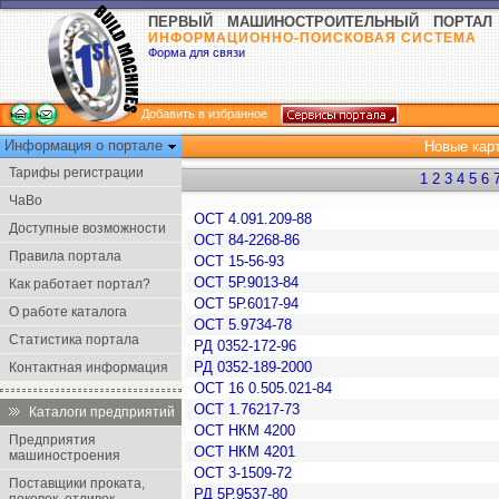
ПЕРВЫЙ МАШИНОСТРОИТЕЛЬНЫЙ ПОРТАЛ
ИНФОРМАЦИОННО-ПОИСКОВАЯ СИСТЕМА
Форма для связи
Добавить в избранное
Информация о портале
Новые кар
Тарифы регистрации
1
2
3
4
5
6
ЧаВо
ОСТ 4.091.209-88
Доступные возможности
ОСТ 84-2268-86
Правила портала
ОСТ 15-56-93
ОСТ 5Р.9013-84
Как работает портал?
ОСТ 5Р.6017-94
О работе каталога
ОСТ 5.9734-78
Статистика портала
РД 0352-172-96
РД 0352-189-2000
Контактная информация
ОСТ 16 0.505.021-84
ОСТ 1.76217-73
Каталоги предприятий
ОСТ НКМ 4200
Предприятия
ОСТ НКМ 4201
машиностроения
ОСТ 3-1509-72
Поставщики проката,
РД 5Р.9537-80