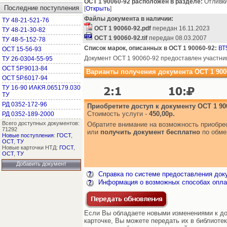
ОСТ 1 90060-92 расположен в разделе:
Отливки
Последние поступления
[
Открыть
]
Файлы документа в наличии:
ТУ 48-21-521-76
ОСТ 1 90060-92.pdf
передан 16.11.2023
ТУ 48-21-30-82
ОСТ 1 90060-92.tif
передан 08.03.2007
ТУ 48-5-152-78
Список марок, описанных в ОСТ 1 90060-92:
ВТ
ОСТ 15-56-93
Документ ОСТ 1 90060-92 предоставлен участни
ТУ 26-0304-55-95
ОСТ 5Р.9013-84
Варианты получения документа ОСТ 1 9006
ОСТ 5Р.6017-94
ТУ 16-90 ИАКЯ.065179.030
ТУ
РД 0352-172-96
Приобретите доступ к документу ОСТ 1 90
Стоимость услуги -
450,00р.
РД 0352-189-2000
Всего доступных документов:
Обратите внимание на возможность приобр
71292
или
получить документ бесплатно
по обме
Новые поступления
:
ГОСТ
,
ОСТ
,
ТУ
Новые карточки НТД:
ГОСТ
,
ОСТ
,
ТУ
Добавить документ
Справка по системе предоставления док
Информация о возможных способах опла
Если Вы обладаете новыми изменениями к до
карточке, Вы можете передать их в библиоте