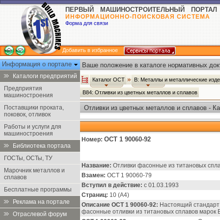
ПЕРВЫЙ МАШИНОСТРОИТЕЛЬНЫЙ ПОРТАЛ
ИНФОРМАЦИОННО-ПОИСКОВАЯ СИСТЕМА
Форма для связи
Добавить в избранное
Информация о портале
Ваше положение в каталоге нормативных док
Каталоги предприятий
Каталог ОСТ
В: Металлы и металлические изд
Предприятия
В84: Отливки из цветных металлов и сплавов
машиностроения
Поставщики проката,
Отливки из цветных металлов и сплавов - К
поковок, отливок
Работы и услуги для
машиностроения
ОСТ 1 90060-92
Номер:
Библиотека портала
ГОСТы, ОСТы, ТУ
Название:
Отливки фасонные из титановых спла
Марочник металлов и
Взамен:
ОСТ 1 90060-79
сплавов
Вступил в действие:
с 01.03.1993
Бесплатные программы
Страниц:
10 (А4)
Реклама на портале
Описание ОСТ 1 90060-92:
Настоящий стандарт 
фасонные отливки из титановых сплавов марок В
Отраслевой форум