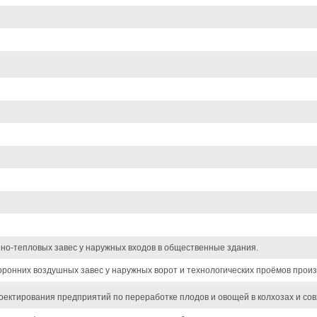
шно-тепловых завес у наружных входов в общественные здания.
торонних воздушных завес у наружных ворот и технологических проёмов прои
оектирования предприятий по переработке плодов и овощей в колхозах и сов