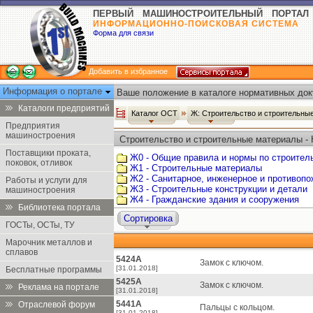
ПЕРВЫЙ МАШИНОСТРОИТЕЛЬНЫЙ ПОРТАЛ
ИНФОРМАЦИОННО-ПОИСКОВАЯ СИСТЕМА
Форма для связи
Добавить в избранное
Информация о портале
Ваше положение в каталоге нормативных док
Каталоги предприятий
Каталог ОСТ
Ж: Строительство и строительн
Предприятия
машиностроения
Строительство и строительные материалы -
Поставщики проката,
Ж0 - Общие правила и нормы по строител
поковок, отливок
Ж1 - Строительные материалы
Ж2 - Санитарное, инженерное и противоп
Работы и услуги для
Ж3 - Строительные конструкции и детали
машиностроения
Ж4 - Гражданские здания и сооружения
Библиотека портала
Сортировка
ГОСТы, ОСТы, ТУ
Марочник металлов и
сплавов
5424А
Замок с ключом.
[31.01.2018]
Бесплатные программы
5425А
Замок с ключом.
Реклама на портале
[31.01.2018]
5441А
Отраслевой форум
Пальцы с кольцом.
[31.01.2018]