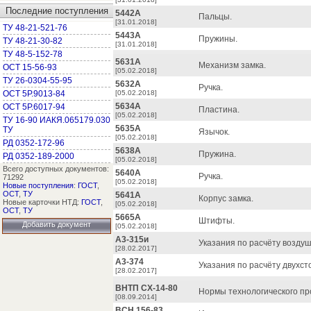
Последние поступления
5442А
Пальцы.
[31.01.2018]
ТУ 48-21-521-76
5443А
Пружины.
ТУ 48-21-30-82
[31.01.2018]
ТУ 48-5-152-78
5631А
Механизм замка.
ОСТ 15-56-93
[05.02.2018]
ТУ 26-0304-55-95
5632А
Ручка.
ОСТ 5Р.9013-84
[05.02.2018]
5634А
ОСТ 5Р.6017-94
Пластина.
[05.02.2018]
ТУ 16-90 ИАКЯ.065179.030
5635А
ТУ
Язычок.
[05.02.2018]
РД 0352-172-96
5638А
Пружина.
РД 0352-189-2000
[05.02.2018]
Всего доступных документов:
5640А
Ручка.
71292
[05.02.2018]
Новые поступления
:
ГОСТ
,
ОСТ
,
ТУ
5641А
Корпус замка.
Новые карточки НТД:
ГОСТ
,
[05.02.2018]
ОСТ
,
ТУ
5665А
Штифты.
Добавить документ
[05.02.2018]
A3-315и
Указания по расчёту возду
[28.02.2017]
A3-374
Указания по расчёту двухс
[28.02.2017]
ВНТП СХ-14-80
Нормы технологического пр
[08.09.2014]
ВСН 156-83