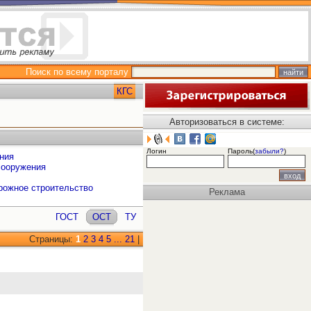
Поиск по всему порталу
КГС
Авторизоваться в системе:
Логин
Пароль(
забыли?
)
ния
сооружения
рожное строительство
Реклама
ГОСТ
ОСТ
ТУ
Страницы:
1
2
3
4
5
...
21
|