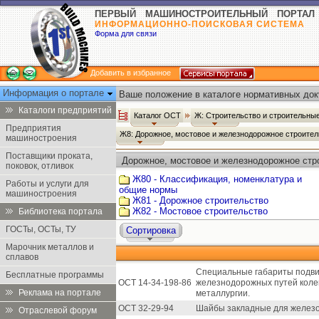
ПЕРВЫЙ МАШИНОСТРОИТЕЛЬНЫЙ ПОРТАЛ
ИНФОРМАЦИОННО-ПОИСКОВАЯ СИСТЕМА
Форма для связи
Добавить в избранное
Информация о портале
Ваше положение в каталоге нормативных док
Каталоги предприятий
Каталог ОСТ
Ж: Строительство и строительн
Предприятия
Ж8: Дорожное, мостовое и железнодорожное строите
машиностроения
Поставщики проката,
Дорожное, мостовое и железнодорожное стр
поковок, отливок
Ж80 - Классификация, номенклатура и
Работы и услуги для
общие нормы
машиностроения
Ж81 - Дорожное строительство
Ж82 - Мостовое строительство
Библиотека портала
ГОСТы, ОСТы, ТУ
Сортировка
Марочник металлов и
сплавов
Специальные габариты подви
Бесплатные программы
ОСТ 14-34-198-86
железнодорожных путей коле
Реклама на портале
металлургии.
ОСТ 32-29-94
Шайбы закладные для железо
Отраслевой форум