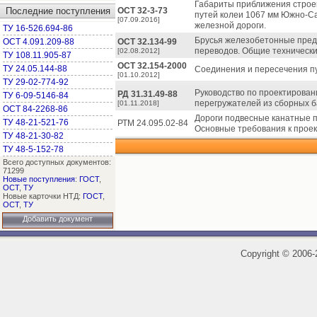
Габариты приближения строе
Последние поступления
ОСТ 32-3-73
путей колеи 1067 мм Южно-С
[07.09.2016]
железной дороги.
ТУ 16-526.694-86
Брусья железобетонные пред
ОСТ 4.091.209-88
ОСТ 32.134-99
переводов. Общие технически
[02.08.2012]
ТУ 108.11.905-87
ОСТ 32.154-2000
ТУ 24.05.144-88
Соединения и пересечения пу
[01.10.2012]
ТУ 29-02-774-92
Руководство по проектирован
РД 31.31.49-88
ТУ 6-09-5146-84
перегружателей из сборных ба
[01.11.2018]
ОСТ 84-2268-86
Дороги подвесные канатные 
ТУ 48-21-521-76
РТМ 24.095.02-84
Основные требования к прое
ТУ 48-21-30-82
ТУ 48-5-152-78
Всего доступных документов:
71299
Новые поступления
:
ГОСТ
,
ОСТ
,
ТУ
Новые карточки НТД:
ГОСТ
,
ОСТ
,
ТУ
Добавить документ
Copyright
©
2006-2