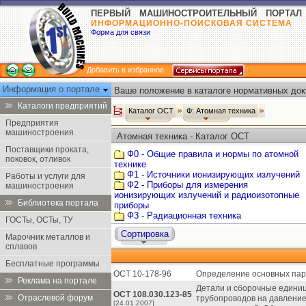
ПЕРВЫЙ МАШИНОСТРОИТЕЛЬНЫЙ ПОРТАЛ
ИНФОРМАЦИОННО-ПОИСКОВАЯ СИСТЕМА
Форма для связи
Добавить в избранное
Информация о портале
Ваше положение в каталоге нормативных док
Каталоги предприятий
Каталог ОСТ
Ф: Атомная техника
Предприятия
машиностроения
Атомная техника - Каталог ОСТ
Поставщики проката,
Ф0 - Общие правила и нормы по атомной
поковок, отливок
технике
Ф1 - Источники ионизирующих излучений
Работы и услуги для
Ф2 - Приборы для измерения
машиностроения
ионизирующих излучений и радиоизотопные
Библиотека портала
приборы
Ф3 - Радиационная техника
ГОСТы, ОСТы, ТУ
Сортировка
Марочник металлов и
сплавов
Бесплатные программы
ОСТ 10-178-96
Определение основных пар
Реклама на портале
Детали и сборочные единиц
ОСТ 108.030.123-85
Отраслевой форум
трубопроводов на давление
[24.01.2007]