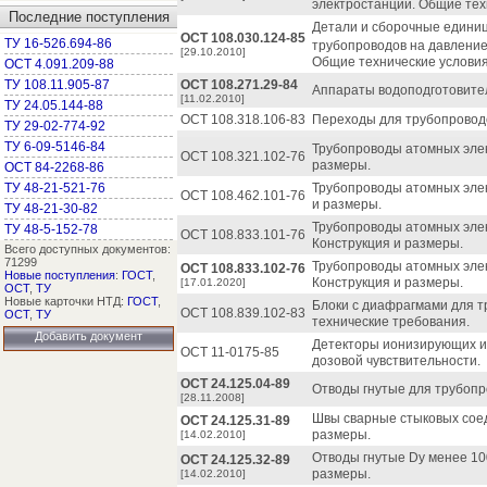
электростанций. Общие тех
Последние поступления
Детали и сборочные единиц
ОСТ 108.030.124-85
ТУ 16-526.694-86
трубопроводов на давление 
[29.10.2010]
Общие технические условия
ОСТ 4.091.209-88
ТУ 108.11.905-87
ОСТ 108.271.29-84
Аппараты водоподготовите
[11.02.2010]
ТУ 24.05.144-88
ОСТ 108.318.106-83
Переходы для трубопроводо
ТУ 29-02-774-92
ТУ 6-09-5146-84
Трубопроводы атомных элек
ОСТ 108.321.102-76
размеры.
ОСТ 84-2268-86
ТУ 48-21-521-76
Трубопроводы атомных элек
ОСТ 108.462.101-76
и размеры.
ТУ 48-21-30-82
Трубопроводы атомных эле
ТУ 48-5-152-78
ОСТ 108.833.101-76
Конструкция и размеры.
Всего доступных документов:
71299
Трубопроводы атомных элек
ОСТ 108.833.102-76
Новые поступления
:
ГОСТ
,
Конструкция и размеры.
[17.01.2020]
ОСТ
,
ТУ
Новые карточки НТД:
ГОСТ
,
Блоки с диафрагмами для т
ОСТ 108.839.102-83
ОСТ
,
ТУ
технические требования.
Добавить документ
Детекторы ионизирующих и
ОСТ 11-0175-85
дозовой чувствительности.
ОСТ 24.125.04-89
Отводы гнутые для трубопр
[28.11.2008]
Швы сварные стыковых сое
ОСТ 24.125.31-89
размеры.
[14.02.2010]
Отводы гнутые Dу менее 10
ОСТ 24.125.32-89
размеры.
[14.02.2010]