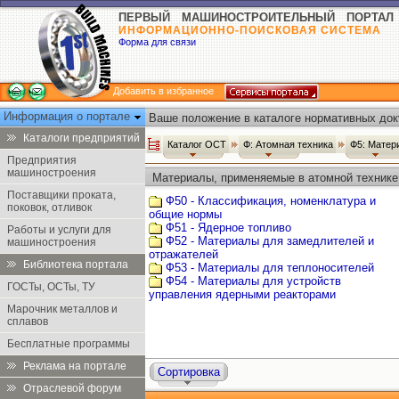
ПЕРВЫЙ МАШИНОСТРОИТЕЛЬНЫЙ ПОРТАЛ
ИНФОРМАЦИОННО-ПОИСКОВАЯ СИСТЕМА
Форма для связи
Добавить в избранное
Информация о портале
Ваше положение в каталоге нормативных док
Каталоги предприятий
Каталог ОСТ
Ф: Атомная техника
Ф5: Матер
Предприятия
машиностроения
Материалы, применяемые в атомной технике
Поставщики проката,
Ф50 - Классификация, номенклатура и
поковок, отливок
общие нормы
Ф51 - Ядерное топливо
Работы и услуги для
Ф52 - Материалы для замедлителей и
машиностроения
отражателей
Библиотека портала
Ф53 - Материалы для теплоносителей
Ф54 - Материалы для устройств
ГОСТы, ОСТы, ТУ
управления ядерными реакторами
Марочник металлов и
сплавов
Бесплатные программы
Реклама на портале
Сортировка
Отраслевой форум