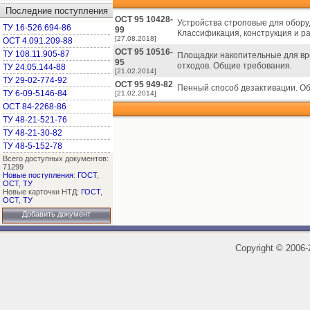
Последние поступления
ОСТ 95 10428-
Устройства строповые для обору
ТУ 16-526.694-86
99
Классификация, конструкция и р
[27.08.2018]
ОСТ 4.091.209-88
ОСТ 95 10516-
ТУ 108.11.905-87
Площадки накопительные для вр
95
отходов. Общие требования.
ТУ 24.05.144-88
[21.02.2014]
ТУ 29-02-774-92
ОСТ 95 949-82
Пенный способ дезактивации. О
ТУ 6-09-5146-84
[21.02.2014]
ОСТ 84-2268-86
ТУ 48-21-521-76
ТУ 48-21-30-82
ТУ 48-5-152-78
Всего доступных документов:
71299
Новые поступления
:
ГОСТ
,
ОСТ
,
ТУ
Новые карточки НТД:
ГОСТ
,
ОСТ
,
ТУ
Добавить документ
Copyright
©
2006-2