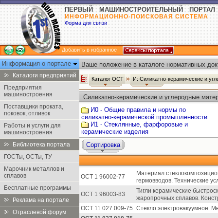
ПЕРВЫЙ МАШИНОСТРОИТЕЛЬНЫЙ ПОРТАЛ
ИНФОРМАЦИОННО-ПОИСКОВАЯ СИСТЕМА
Форма для связи
Добавить в избранное
Информация о портале
Ваше положение в каталоге нормативных док
Каталоги предприятий
Каталог ОСТ
И: Силикатно-керамические и уг
Предприятия
машиностроения
Силикатно-керамические и углеродные матер
Поставщики проката,
И0 - Общие правила и нормы по
поковок, отливок
силикатно-керамической промышленности
И1 - Стеклянные, фарфоровые и
Работы и услуги для
керамические изделия
машиностроения
Библиотека портала
Сортировка
ГОСТы, ОСТы, ТУ
Марочник металлов и
Материал стеклокомпозицио
сплавов
ОСТ 1 96002-77
гермовводов. Технические ус
Бесплатные программы
Тигли керамические быстрос
ОСТ 1 96003-83
жаропрочных сплавов. Конст
Реклама на портале
ОСТ 11 027.009-75
Стекло электровакуумное. М
Отраслевой форум