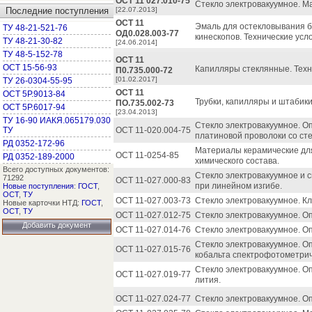
ОСТ 11 027.010-75
Стекло электровакуумное. М
Последние поступления
[22.07.2013]
ОСТ 11
Эмаль для остекловывания б
ТУ 48-21-521-76
ОД0.028.003-77
кинескопов. Технические усл
ТУ 48-21-30-82
[24.06.2014]
ТУ 48-5-152-78
ОСТ 11
ОСТ 15-56-93
Капилляры стеклянные. Техн
П0.735.000-72
[01.02.2017]
ТУ 26-0304-55-95
ОСТ 11
ОСТ 5Р.9013-84
Трубки, капилляры и штабик
ПО.735.002-73
ОСТ 5Р.6017-94
[23.04.2013]
ТУ 16-90 ИАКЯ.065179.030
Стекло электровакуумное. О
ТУ
ОСТ 11-020.004-75
платиновой проволоки со сте
РД 0352-172-96
Материалы керамические дл
ОСТ 11-0254-85
РД 0352-189-2000
химического состава.
Всего доступных документов:
Стекло электровакуумное и 
71292
ОСТ 11-027.000-83
при линейном изгибе.
Новые поступления
:
ГОСТ
,
ОСТ
,
ТУ
ОСТ 11-027.003-73
Стекло электровакуумное. К
Новые карточки НТД:
ГОСТ
,
ОСТ
,
ТУ
ОСТ 11-027.012-75
Стекло электровакуумное. О
Добавить документ
ОСТ 11-027.014-76
Стекло электровакуумное. О
Стекло электровакуумное. О
ОСТ 11-027.015-76
кобальта спектрофотометри
Стекло электровакуумное. О
ОСТ 11-027.019-77
лития.
ОСТ 11-027.024-77
Стекло электровакуумное. О