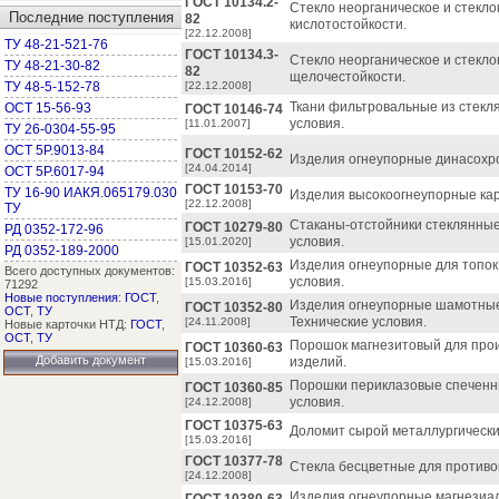
ГОСТ 10134.2-
Стекло неорганическое и стекл
Последние поступления
82
кислотостойкости.
[22.12.2008]
ТУ 48-21-521-76
ГОСТ 10134.3-
Стекло неорганическое и стекл
ТУ 48-21-30-82
82
щелочестойкости.
ТУ 48-5-152-78
[22.12.2008]
Ткани фильтровальные из стекл
ОСТ 15-56-93
ГОСТ 10146-74
условия.
[11.01.2007]
ТУ 26-0304-55-95
ОСТ 5Р.9013-84
ГОСТ 10152-62
Изделия огнеупорные динасохро
[24.04.2014]
ОСТ 5Р.6017-94
ГОСТ 10153-70
ТУ 16-90 ИАКЯ.065179.030
Изделия высокоогнеупорные кар
[22.12.2008]
ТУ
Стаканы-отстойники стеклянные
ГОСТ 10279-80
РД 0352-172-96
условия.
[15.01.2020]
РД 0352-189-2000
Изделия огнеупорные для топок 
ГОСТ 10352-63
Всего доступных документов:
условия.
[15.03.2016]
71292
Новые поступления
:
ГОСТ
,
Изделия огнеупорные шамотные 
ГОСТ 10352-80
ОСТ
,
ТУ
Технические условия.
[24.11.2008]
Новые карточки НТД:
ГОСТ
,
ОСТ
,
ТУ
Порошок магнезитовый для про
ГОСТ 10360-63
Добавить документ
изделий.
[15.03.2016]
Порошки периклазовые спеченны
ГОСТ 10360-85
условия.
[24.12.2008]
ГОСТ 10375-63
Доломит сырой металлургически
[15.03.2016]
ГОСТ 10377-78
Стекла бесцветные для противог
[24.12.2008]
Изделия огнеупорные магнезиа