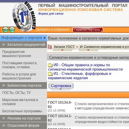
ПЕРВЫЙ МАШИНОСТРОИТЕЛЬНЫЙ ПОРТАЛ
ИНФОРМАЦИОННО-ПОИСКОВАЯ СИСТЕМА
Форма для связи
Добавить в избранное
Информация о портале
Ваше положение в каталоге нормативных док
Каталоги предприятий
Каталог ГОСТ
И: Силикатно-керамические и у
Предприятия
машиностроения
Силикатно-керамические и углеродные матер
Поставщики проката,
И0 - Общие правила и нормы по
поковок, отливок
силикатно-керамической промышленности
И1 - Стеклянные, фарфоровые и
Работы и услуги для
керамические изделия
машиностроения
Библиотека портала
Сортировка
ГОСТы, ОСТы, ТУ
Марочник металлов и
ГОСТ 10134.0-
сплавов
Стекло неорганическое и стекл
82
к методам определения химичес
[22.12.2008]
Бесплатные программы
ГОСТ 10134.1-
Стекло неорганическое и стекл
Реклама на портале
82
определения водостойкости при 
[22.12.2008]
Отраслевой форум