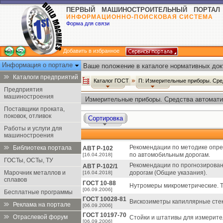
ПЕРВЫЙ МАШИНОСТРОИТЕЛЬНЫЙ ПОРТАЛ
ИНФОРМАЦИОННО-ПОИСКОВАЯ СИСТЕМА
Форма для связи
Добавить в избранное
Информация о портале
Ваше положение в каталоге нормативных док
Каталоги предприятий
Каталог ГОСТ
П: Измерительные приборы. Сре
Предприятия
машиностроения
Измерительные приборы. Средства автоматиз
ГОСТ
Поставщики проката,
поковок, отливок
Сортировка
Работы и услуги для
машиностроения
Рекомендации по методике опр
Библиотека портала
АВТ Р-102
по автомобильным дорогам.
[16.04.2018]
ГОСТы, ОСТы, ТУ
Рекомендации по прогнозирова
АВТ Р-102/1
Марочник металлов и
дорогам (Общие указания).
[16.04.2018]
сплавов
ГОСТ 10-88
Нутромеры микрометрические. Т
[06.09.2006]
Бесплатные программы
ГОСТ 10028-81
Вискозиметры капиллярные стек
Реклама на портале
[06.09.2006]
ГОСТ 10197-70
Отраслевой форум
Стойки и штативы для измерител
[06.09.2006]