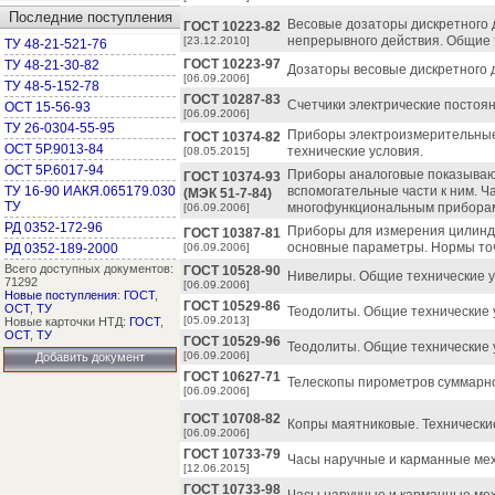
Последние поступления
Весовые дозаторы дискретного 
ГОСТ 10223-82
непрерывного действия. Общие 
[23.12.2010]
ТУ 48-21-521-76
ГОСТ 10223-97
ТУ 48-21-30-82
Дозаторы весовые дискретного 
[06.09.2006]
ТУ 48-5-152-78
ГОСТ 10287-83
Счетчики электрические постоян
ОСТ 15-56-93
[06.09.2006]
ТУ 26-0304-55-95
Приборы электроизмерительны
ГОСТ 10374-82
ОСТ 5Р.9013-84
технические условия.
[08.05.2015]
ОСТ 5Р.6017-94
Приборы аналоговые показываю
ГОСТ 10374-93
ТУ 16-90 ИАКЯ.065179.030
вспомогательные части к ним. Ч
(МЭК 51-7-84)
ТУ
многофункциональным прибора
[06.09.2006]
РД 0352-172-96
Приборы для измерения цилиндр
ГОСТ 10387-81
основные параметры. Нормы то
РД 0352-189-2000
[06.09.2006]
Всего доступных документов:
ГОСТ 10528-90
Нивелиры. Общие технические у
71292
[06.09.2006]
Новые поступления
:
ГОСТ
,
ГОСТ 10529-86
ОСТ
,
ТУ
Теодолиты. Общие технические 
[05.09.2013]
Новые карточки НТД:
ГОСТ
,
ОСТ
,
ТУ
ГОСТ 10529-96
Теодолиты. Общие технические 
[06.09.2006]
Добавить документ
ГОСТ 10627-71
Телескопы пирометров суммарно
[06.09.2006]
ГОСТ 10708-82
Копры маятниковые. Технически
[06.09.2006]
ГОСТ 10733-79
Часы наручные и карманные мех
[12.06.2015]
ГОСТ 10733-98