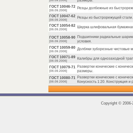
размеры.
[06.09.2006]
ГОСТ 10046-72
Резцы долбежные из быстрорежу
[06.09.2006]
ГОСТ 10047-62
Резцы из быстрорежущей стали.
[06.09.2006]
ГОСТ 10054-82
Шкурка шлифовальная бумажная 
[06.09.2006]
Подшипники радиальные шарико
ГОСТ 10058-90
условия.
[06.09.2006]
ГОСТ 10059-80
Долбяки зуборезные чистовые м
[06.09.2006]
ГОСТ 10071-89
Калибры для однозаходной трап
[06.09.2006]
Развертки конические с коничес
ГОСТ 10079-71
размеры.
[06.09.2006]
Развертки конические с коничес
ГОСТ 10080-71
Конусность 1:20. Конструкция и
[06.09.2006]
Copyright
©
2006-2