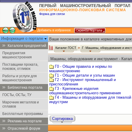
ПЕРВЫЙ МАШИНОСТРОИТЕЛЬНЫЙ ПОРТАЛ
ИНФОРМАЦИОННО-ПОИСКОВАЯ СИСТЕМА
Форма для связи
Добавить в избранное
Информация о портале
Ваше положение в каталоге нормативных док
Каталоги предприятий
Каталог ГОСТ
Г: Машины, оборудование и инс
Предприятия
машиностроения
Машины, оборудование и инструмент - Ката
Поставщики проката,
Г0 - Общие правила и нормы по
поковок, отливок
машиностроению
Г1 - Общие детали и узлы машин
Работы и услуги для
Г2 - Инструмент промышленный и
машиностроения
приспособления
Библиотека портала
Г3 - Крепежные изделия
общемашиностроительного применения
ГОСТы, ОСТы, ТУ
Г4 - Машины и оборудование для тяжелой
индустрии
Марочник металлов и
сплавов
Бесплатные программы
Сортировка
Реклама на портале
Отраслевой форум