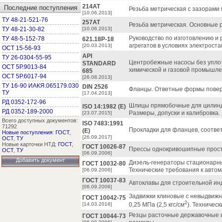
214АТ
Последние поступления
Резьба метрическая с зазорами 
[10.06.2013]
ТУ 48-21-521-76
257АТ
Резьба метрическая. Основные 
ТУ 48-21-30-82
[10.06.2013]
Руководство по изготовлению и
ТУ 48-5-152-78
621.18Р-18
агрегатов в условиях электроста
[20.03.2013]
ОСТ 15-56-93
API
ТУ 26-0304-55-95
Центробежные насосы без уплот
STANDARD
ОСТ 5Р.9013-84
химической и газовой промышл
685
ОСТ 5Р.6017-94
[26.08.2013]
ТУ 16-90 ИАКЯ.065179.030
DIN 2526
Фланцы. Ответные формы повер
ТУ
[17.04.2013]
РД 0352-172-96
Шлицы прямобочные для цилиндр
ISO 14:1982 (Е)
РД 0352-189-2000
Размеры, допуски и калибровка.
[23.07.2015]
Всего доступных документов:
ISO 7483:1991
71292
Прокладки для фланцев, соотве
(Е)
Новые поступления
:
ГОСТ
,
[26.09.2017]
ОСТ
,
ТУ
Новые карточки НТД:
ГОСТ
,
ГОСТ 10026-87
Прессы однокривошипные прост
ОСТ
,
ТУ
[06.09.2006]
Добавить документ
Дизель-генераторы стационарны
ГОСТ 10032-80
Технические требования к автом
[06.09.2006]
ГОСТ 10037-83
Автоклавы для строительной инд
[06.09.2006]
Задвижки клиновые с невыдвиж
ГОСТ 10042-75
2
[14.03.2016]
0,25 МПа (2,5 кгс/см
). Техническ
Резцы расточные державочные и
ГОСТ 10044-73