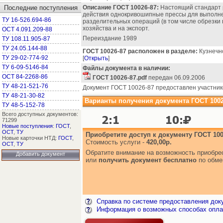
Последние поступления
Описание ГОСТ 10026-87:
Настоящий стандарт 
действия однокривошипные прессы для выполне
ТУ 16-526.694-86
разделительных операций (в том числе обрезки 
хозяйства и на экспорт.
ОСТ 4.091.209-88
Переиздание 1989
ТУ 108.11.905-87
ТУ 24.05.144-88
ГОСТ 10026-87 расположен в разделе:
Кузнечно
ТУ 29-02-774-92
[
Открыть
]
ТУ 6-09-5146-84
Файлы документа в наличии:
ОСТ 84-2268-86
ГОСТ 10026-87.pdf
передан 06.09.2006
ТУ 48-21-521-76
Документ ГОСТ 10026-87 предоставлен участник
ТУ 48-21-30-82
Варианты получения документа ГОСТ 1002
ТУ 48-5-152-78
Всего доступных документов:
71299
Новые поступления
:
ГОСТ
,
ОСТ
,
ТУ
Приобретите доступ к документу ГОСТ 100
Новые карточки НТД:
ГОСТ
,
Стоимость услуги -
420,00р.
ОСТ
,
ТУ
Обратите внимание на возможность приобр
Добавить документ
или
получить документ бесплатно
по обме
Справка по системе предоставления док
Информация о возможных способах опла