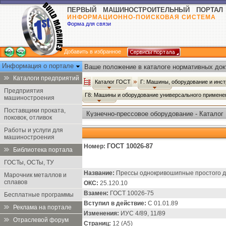
ПЕРВЫЙ МАШИНОСТРОИТЕЛЬНЫЙ ПОРТАЛ
ИНФОРМАЦИОННО-ПОИСКОВАЯ СИСТЕМА
Форма для связи
Добавить в избранное
Информация о портале
Ваше положение в каталоге нормативных док
Каталоги предприятий
Каталог ГОСТ
Г: Машины, оборудование и инс
Предприятия
Г8: Машины и оборудование универсального примен
машиностроения
Поставщики проката,
Кузнечно-прессовое оборудование - Каталог
поковок, отливок
Работы и услуги для
машиностроения
ГОСТ 10026-87
Номер:
Библиотека портала
ГОСТы, ОСТы, ТУ
Название:
Прессы однокривошипные простого д
Марочник металлов и
сплавов
ОКС:
25.120.10
Взамен:
ГОСТ 10026-75
Бесплатные программы
Вступил в действие:
С 01.01.89
Реклама на портале
Изменения:
ИУС 4/89, 11/89
Отраслевой форум
Страниц:
12 (А5)