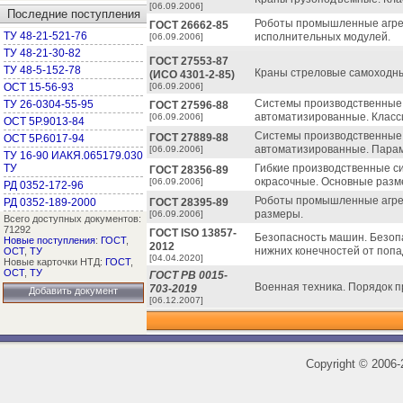
[06.09.2006]
Последние поступления
Роботы промышленные агре
ГОСТ 26662-85
ТУ 48-21-521-76
исполнительных модулей.
[06.09.2006]
ТУ 48-21-30-82
ГОСТ 27553-87
ТУ 48-5-152-78
Краны стреловые самоходны
(ИСО 4301-2-85)
ОСТ 15-56-93
[06.09.2006]
Системы производственные 
ТУ 26-0304-55-95
ГОСТ 27596-88
автоматизированные. Класс
[06.09.2006]
ОСТ 5Р.9013-84
Системы производственные 
ГОСТ 27889-88
ОСТ 5Р.6017-94
автоматизированные. Пара
[06.09.2006]
ТУ 16-90 ИАКЯ.065179.030
ТУ
Гибкие производственные с
ГОСТ 28356-89
окрасочные. Основные разм
[06.09.2006]
РД 0352-172-96
Роботы промышленные агрег
РД 0352-189-2000
ГОСТ 28395-89
размеры.
[06.09.2006]
Всего доступных документов:
71292
ГОСТ ISO 13857-
Безопасность машин. Безоп
Новые поступления
:
ГОСТ
,
2012
нижних конечностей от попа
ОСТ
,
ТУ
[04.04.2020]
Новые карточки НТД:
ГОСТ
,
ОСТ
,
ТУ
ГОСТ РВ 0015-
Военная техника. Порядок 
703-2019
Добавить документ
[06.12.2007]
Copyright
©
2006-2