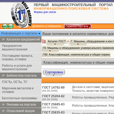
ПЕРВЫЙ МАШИНОСТРОИТЕЛЬНЫЙ ПОРТАЛ
ИНФОРМАЦИОННО-ПОИСКОВАЯ СИСТЕМА
Форма для связи
Добавить в избранное
Информация о портале
Ваше положение в каталоге нормативных док
Каталоги предприятий
Каталог ГОСТ
Г: Машины, оборудование и инс
Предприятия
Г8: Машины и оборудование универсального примен
машиностроения
Г80: Классификация, номенклатура и общие нормы
Поставщики проката,
поковок, отливок
Классификация, номенклатура и общие норм
Работы и услуги для
машиностроения
Сортировка
Библиотека портала
ГОСТы, ОСТы, ТУ
Детали и заготовки, выреза
ГОСТ 14792-80
Марочник металлов и
Точность, качество поверхно
[06.09.2006]
сплавов
ГОСТ 25204-82
Роботы промышленные. Ряд
Бесплатные программы
[06.09.2006]
ГОСТ 25685-83
Реклама на портале
Роботы промышленные. Кла
[06.09.2006]
Отраслевой форум
ГОСТ 25835-83
Краны грузоподъемные. Кла