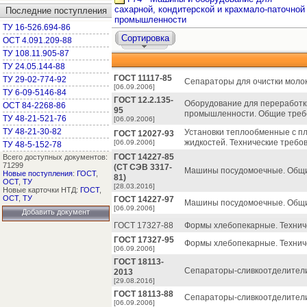
сахарной, кондитерской и крахмало-паточной
Последние поступления
промышленности
ТУ 16-526.694-86
Сортировка
ОСТ 4.091.209-88
ТУ 108.11.905-87
ТУ 24.05.144-88
ГОСТ 11117-85
ТУ 29-02-774-92
Сепараторы для очистки молок
[06.09.2006]
ТУ 6-09-5146-84
ГОСТ 12.2.135-
Оборудование для переработк
ОСТ 84-2268-86
95
промышленности. Общие требо
ТУ 48-21-521-76
[06.09.2006]
ТУ 48-21-30-82
Установки теплообменные с п
ГОСТ 12027-93
жидкостей. Технические требо
[06.09.2006]
ТУ 48-5-152-78
ГОСТ 14227-85
Всего доступных документов:
71299
(СТ СЭВ 3317-
Машины посудомоечные. Общие
Новые поступления
:
ГОСТ
,
81)
ОСТ
,
ТУ
[28.03.2016]
Новые карточки НТД:
ГОСТ
,
ОСТ
,
ТУ
ГОСТ 14227-97
Машины посудомоечные. Общие
[06.09.2006]
Добавить документ
ГОСТ 17327-88
Формы хлебопекарные. Техниче
ГОСТ 17327-95
Формы хлебопекарные. Техниче
[06.09.2006]
ГОСТ 18113-
Сепараторы-сливкоотделители
2013
[29.08.2016]
ГОСТ 18113-88
Сепараторы-сливкоотделители
[06.09.2006]