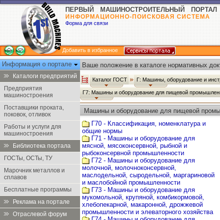
ПЕРВЫЙ МАШИНОСТРОИТЕЛЬНЫЙ ПОРТАЛ
ИНФОРМАЦИОННО-ПОИСКОВАЯ СИСТЕМА
Форма для связи
Добавить в избранное
Информация о портале
Ваше положение в каталоге нормативных док
Каталоги предприятий
Каталог ГОСТ
Г: Машины, оборудование и инс
Предприятия
Г7: Машины и оборудование для пищевой промышлен
машиностроения
Поставщики проката,
Машины и оборудование для пищевой промыш
поковок, отливок
Г70 - Классификация, номенклатура и
Работы и услуги для
общие нормы
машиностроения
Г71 - Машины и оборудование для
мясной, мясоконсервной, рыбной и
Библиотека портала
рыбоконсервной промышленности
ГОСТы, ОСТы, ТУ
Г72 - Машины и оборудование для
молочной, молочноконсервной,
Марочник металлов и
маслодельной, сыродельной, маргариновой
сплавов
и маслобойной промышленности
Бесплатные программы
Г73 - Машины и оборудование для
мукомольной, крупяной, комбикормовой,
Реклама на портале
хлебопекарной, макаронной, дрожжевой
промышленности и элеваторного хозяйства
Отраслевой форум
Г74 - Машины и оборудование для