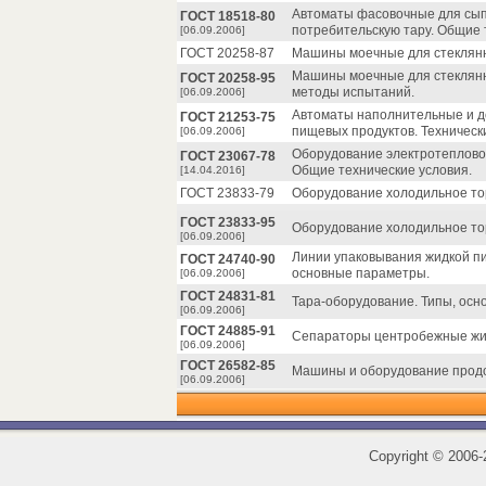
Автоматы фасовочные для сып
ГОСТ 18518-80
потребительскую тару. Общие 
[06.09.2006]
ГОСТ 20258-87
Машины моечные для стеклянн
Машины моечные для стеклянн
ГОСТ 20258-95
методы испытаний.
[06.09.2006]
Автоматы наполнительные и д
ГОСТ 21253-75
пищевых продуктов. Техническ
[06.09.2006]
Оборудование электротеплово
ГОСТ 23067-78
Общие технические условия.
[14.04.2016]
ГОСТ 23833-79
Оборудование холодильное тор
ГОСТ 23833-95
Оборудование холодильное тор
[06.09.2006]
Линии упаковывания жидкой пи
ГОСТ 24740-90
основные параметры.
[06.09.2006]
ГОСТ 24831-81
Тара-оборудование. Типы, осн
[06.09.2006]
ГОСТ 24885-91
Сепараторы центробежные жид
[06.09.2006]
ГОСТ 26582-85
Машины и оборудование продо
[06.09.2006]
Copyright
©
2006-2