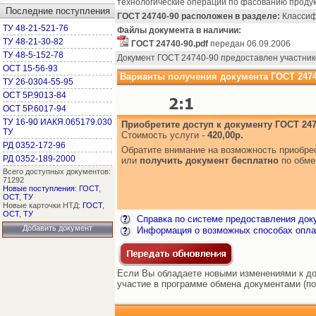
технологические операции по фасованию проду
Последние поступления
ГОСТ 24740-90 расположен в разделе:
Классифи
ТУ 48-21-521-76
Файлы документа в наличии:
ТУ 48-21-30-82
ГОСТ 24740-90.pdf
передан 06.09.2006
ТУ 48-5-152-78
Документ ГОСТ 24740-90 предоставлен участник
ОСТ 15-56-93
Варианты получения документа ГОСТ 2474
ТУ 26-0304-55-95
ОСТ 5Р.9013-84
ОСТ 5Р.6017-94
ТУ 16-90 ИАКЯ.065179.030
Приобретите доступ к документу ГОСТ 247
ТУ
Стоимость услуги -
420,00р.
РД 0352-172-96
Обратите внимание на возможность приобр
РД 0352-189-2000
или
получить документ бесплатно
по обме
Всего доступных документов:
71292
Новые поступления
:
ГОСТ
,
ОСТ
,
ТУ
Новые карточки НТД:
ГОСТ
,
ОСТ
,
ТУ
Справка по системе предоставления док
Добавить документ
Информация о возможных способах опла
Если Вы обладаете новыми изменениями к док
участие в программе обмена документами (по