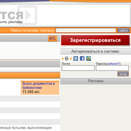
Поиск по всему порталу
КГС
Авторизоваться в системе:
Логин
Пароль(
забыли?
)
Реклама
Всего документов в
библиотеке
:
71 292 шт.
клянные бутылки, выполняющие