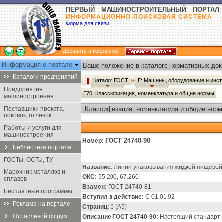
ПЕРВЫЙ МАШИНОСТРОИТЕЛЬНЫЙ ПОРТАЛ
ИНФОРМАЦИОННО-ПОИСКОВАЯ СИСТЕМА
Форма для связи
Добавить в избранное
Информация о портале
Ваше положение в каталоге нормативных док
Каталоги предприятий
Каталог ГОСТ
Г: Машины, оборудование и инс
Предприятия
Г70: Классификация, номенклатура и общие нормы
машиностроения
Поставщики проката,
Классификация, номенклатура и общие норм
поковок, отливок
Работы и услуги для
машиностроения
ГОСТ 24740-90
Номер:
Библиотека портала
ГОСТы, ОСТы, ТУ
Название:
Линии упаковывания жидкой пищевой 
Марочник металлов и
ОКС:
55.200, 67.260
сплавов
Взамен:
ГОСТ 24740-81
Бесплатные программы
Вступил в действие:
С 01.01.92
Реклама на портале
Страниц:
6 (А5)
Отраслевой форум
Описание ГОСТ 24740-90:
Настоящий стандарт 