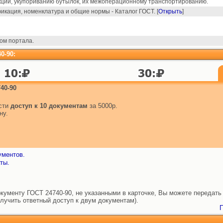
кции, укупориванию бутылок, их межоперационному транспортированию.
кация, номенклатура и общие нормы - Каталог ГОСТ. [
Открыть
]
ом портала.
0-90:
40-90
ести
доступ к 10 документам
за 5000р.
ну.
ументов.
ты.
ументу ГОСТ 24740-90, не указанными в карточке, Вы можете передать 
лучить ответный доступ к двум документам).
П