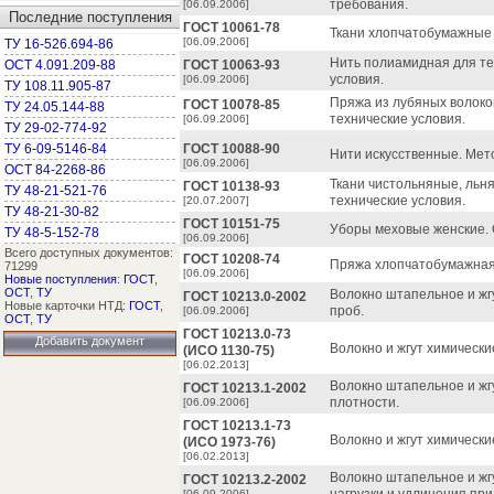
требования.
[06.09.2006]
Последние поступления
ГОСТ 10061-78
Ткани хлопчатобумажные 
[06.09.2006]
ТУ 16-526.694-86
Нить полиамидная для т
ОСТ 4.091.209-88
ГОСТ 10063-93
условия.
[06.09.2006]
ТУ 108.11.905-87
Пряжа из лубяных волоко
ГОСТ 10078-85
ТУ 24.05.144-88
технические условия.
[06.09.2006]
ТУ 29-02-774-92
ТУ 6-09-5146-84
ГОСТ 10088-90
Нити искусственные. Ме
[06.09.2006]
ОСТ 84-2268-86
Ткани чистольняные, льн
ГОСТ 10138-93
ТУ 48-21-521-76
технические условия.
[20.07.2007]
ТУ 48-21-30-82
ГОСТ 10151-75
Уборы меховые женские. 
ТУ 48-5-152-78
[06.09.2006]
Всего доступных документов:
ГОСТ 10208-74
Пряжа хлопчатобумажная
71299
[06.09.2006]
Новые поступления
:
ГОСТ
,
ОСТ
,
ТУ
Волокно штапельное и жг
ГОСТ 10213.0-2002
Новые карточки НТД:
ГОСТ
,
проб.
[06.09.2006]
ОСТ
,
ТУ
ГОСТ 10213.0-73
Добавить документ
Волокно и жгут химически
(ИСО 1130-75)
[06.02.2013]
Волокно штапельное и жг
ГОСТ 10213.1-2002
плотности.
[06.09.2006]
ГОСТ 10213.1-73
Волокно и жгут химическ
(ИСО 1973-76)
[06.02.2013]
Волокно штапельное и жг
ГОСТ 10213.2-2002
[06.09.2006]