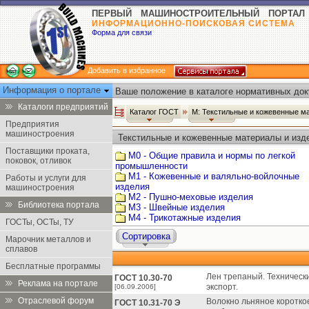
ПЕРВЫЙ МАШИНОСТРОИТЕЛЬНЫЙ ПОРТАЛ
ИНФОРМАЦИОННО-ПОИСКОВАЯ СИСТЕМА
Форма для связи
Добавить в избранное
Информация о портале
Ваше положение в каталоге нормативных док
Каталоги предприятий
Каталог ГОСТ
М: Текстильные и кожевенные м
Предприятия
машиностроения
Текстильные и кожевенные материалы и изд
Поставщики проката,
М0 - Общие правила и нормы по легкой
поковок, отливок
промышленности
М1 - Кожевенные и валяльно-войлочные
Работы и услуги для
изделия
машиностроения
М2 - Пушно-меховые изделия
Библиотека портала
М3 - Швейные изделия
М4 - Трикотажные изделия
ГОСТы, ОСТы, ТУ
Сортировка
Марочник металлов и
сплавов
Бесплатные программы
Лен трепаный. Техническ
ГОСТ 10.30-70
Реклама на портале
экспорт.
[06.09.2006]
Отраслевой форум
Волокно льняное короткое
ГОСТ 10.31-70 Э