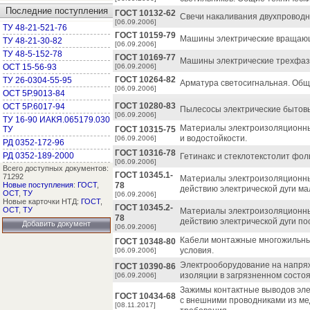
Последние поступления
ГОСТ 10132-62
Свечи накаливания двухпроводн
[06.09.2006]
ТУ 48-21-521-76
ГОСТ 10159-79
Машины электрические вращающ
ТУ 48-21-30-82
[06.09.2006]
ТУ 48-5-152-78
ГОСТ 10169-77
Машины электрические трехфаз
ОСТ 15-56-93
[06.09.2006]
ГОСТ 10264-82
ТУ 26-0304-55-95
Арматура светосигнальная. Общ
[06.09.2006]
ОСТ 5Р.9013-84
ГОСТ 10280-83
ОСТ 5Р.6017-94
Пылесосы электрические бытовы
[06.09.2006]
ТУ 16-90 ИАКЯ.065179.030
Материалы электроизоляционны
ТУ
ГОСТ 10315-75
и водостойкости.
[06.09.2006]
РД 0352-172-96
ГОСТ 10316-78
РД 0352-189-2000
Гетинакс и стеклотекстолит фол
[06.09.2006]
Всего доступных документов:
ГОСТ 10345.1-
71292
Материалы электроизоляционны
Новые поступления
:
ГОСТ
,
78
действию электрической дуги ма
ОСТ
,
ТУ
[06.09.2006]
Новые карточки НТД:
ГОСТ
,
ГОСТ 10345.2-
ОСТ
,
ТУ
Материалы электроизоляционны
78
действию электрической дуги по
Добавить документ
[06.09.2006]
Кабели монтажные многожильные
ГОСТ 10348-80
условия.
[06.09.2006]
Электрооборудование на напря
ГОСТ 10390-86
изоляции в загрязненном состоя
[06.09.2006]
Зажимы контактные выводов эле
ГОСТ 10434-68
с внешними проводниками из мед
[08.11.2017]