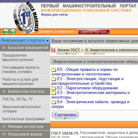
ПЕРВЫЙ МАШИНОСТРОИТЕЛЬНЫЙ ПОРТАЛ
ИНФОРМАЦИОННО-ПОИСКОВАЯ СИСТЕМА
Форма для связи
Добавить в избранное
Информация о портале
Ваше положение в каталоге нормативных док
Каталоги предприятий
Каталог ГОСТ
Е: Энергетическое и электротех
Предприятия
машиностроения
Энергетическое и электротехническое обору
Поставщики проката,
Е0 - Общие правила и нормы по
поковок, отливок
электротехнике и теплотехнике
Е1 - Электростанции, подстанции и
Работы и услуги для
распределительные устройства
машиностроения
Е2 - Паросиловое оборудование
Библиотека портала
Е3 - Электротехнические материалы и
изоляторы
ГОСТы, ОСТы, ТУ
Е4 - Электрические кабели, провода и
шнуры
Марочник металлов и
сплавов
Сортировка
Бесплатные программы
Реклама на портале
Рассеиватели, защитные и декор
ГОСТ 10036-75
Отраслевой форум
светильников. Общие технически
[06.09.2006]