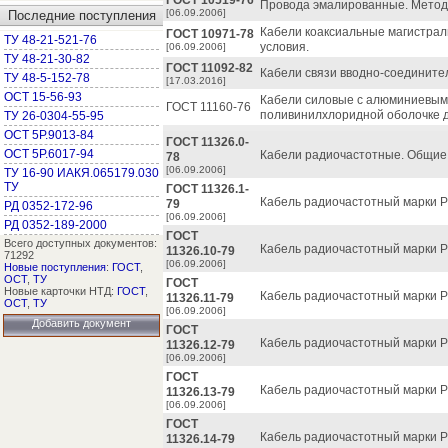
ГОСТ 10519-76
Провода эмалированные. Метод 
[06.09.2006]
Последние поступления
Кабели коаксиальные магистральн
ГОСТ 10971-78
ТУ 48-21-521-76
условия.
[06.09.2006]
ТУ 48-21-30-82
ГОСТ 11092-82
Кабели связи вводно-соединител
ТУ 48-5-152-78
[17.03.2016]
ОСТ 15-56-93
Кабели силовые с алюминиевым
ГОСТ 11160-76
поливинилхлоридной оболочке д
ТУ 26-0304-55-95
ОСТ 5Р.9013-84
ГОСТ 11326.0-
ОСТ 5Р.6017-94
Кабели радиочастотные. Общие 
78
[06.09.2006]
ТУ 16-90 ИАКЯ.065179.030
ТУ
ГОСТ 11326.1-
Кабель радиочастотный марки РК
79
РД 0352-172-96
[06.09.2006]
РД 0352-189-2000
ГОСТ
Всего доступных документов:
Кабель радиочастотный марки РК
11326.10-79
71292
[06.09.2006]
Новые поступления
:
ГОСТ
,
ОСТ
,
ТУ
ГОСТ
Новые карточки НТД:
ГОСТ
,
Кабель радиочастотный марки РК
11326.11-79
ОСТ
,
ТУ
[06.09.2006]
Добавить документ
ГОСТ
Кабель радиочастотный марки РК
11326.12-79
[06.09.2006]
ГОСТ
Кабель радиочастотный марки РК
11326.13-79
[06.09.2006]
ГОСТ
Кабель радиочастотный марки РК
11326.14-79