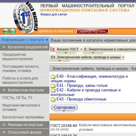
ПЕРВЫЙ МАШИНОСТРОИТЕЛЬНЫЙ ПОРТАЛ
ИНФОРМАЦИОННО-ПОИСКОВАЯ СИСТЕМА
Форма для связи
Добавить в избранное
Информация о портале
Ваше положение в каталоге нормативных док
Каталоги предприятий
Каталог ГОСТ
Е: Энергетическое и электротех
Предприятия
Е4: Электрические кабели, провода и шнуры
машиностроения
Поставщики проката,
Электрические кабели, провода и шнуры - К
поковок, отливок
Е40 - Классификация, номенклатура и
Работы и услуги для
общие нормы
машиностроения
Е41 - Провода, шины голые
Е42 - Кабели и провода силовые и
Библиотека портала
контрольные
ГОСТы, ОСТы, ТУ
Е43 - Провода обмоточные
Марочник металлов и
Сортировка
сплавов
Бесплатные программы
Реклама на портале
Кабели монтажные многожильные
ГОСТ 10348-80
условия.
[06.09.2006]
Отраслевой форум