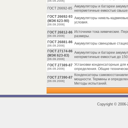
[06.09.2006]
Аккумуляторы и батареи аккум
ГОСТ 26692-85
негерметичные емкостью свыше 
ГОСТ 26692-93
Аккумуляторы никель-кадмиевые
(МЭК 623-90)
условия.
[06.09.2006]
Источники тока химические. Пе
ГОСТ 26812-86
размеры.
[06.09.2006]
ГОСТ 26881-86
Аккумуляторы свинцовые стацио
[06.09.2006]
ГОСТ 27174-86
Аккумуляторы и батареи аккум
(МЭК 623-83)
негерметичные емкостью до 150 
[06.09.2006]
Установки конденсаторные для 
ГОСТ 27389-87
определения. Общие технически
[06.09.2006]
Конденсаторы самовосстанавл
ГОСТ 27390-87
мощности. Термины и определен
[06.09.2006]
Методы испытаний.
Copyright
©
2006-2