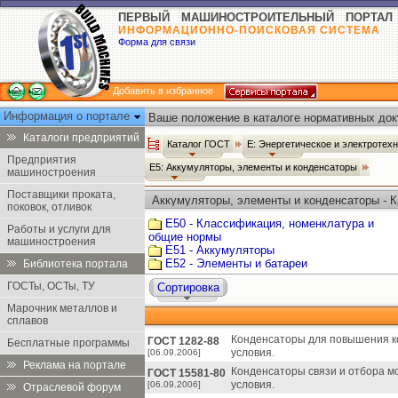
ПЕРВЫЙ МАШИНОСТРОИТЕЛЬНЫЙ ПОРТАЛ
ИНФОРМАЦИОННО-ПОИСКОВАЯ СИСТЕМА
Форма для связи
Добавить в избранное
Информация о портале
Ваше положение в каталоге нормативных док
Каталоги предприятий
Каталог ГОСТ
Е: Энергетическое и электротех
Предприятия
Е5: Аккумуляторы, элементы и конденсаторы
машиностроения
Поставщики проката,
Аккумуляторы, элементы и конденсаторы - 
поковок, отливок
Е50 - Классификация, номенклатура и
Работы и услуги для
общие нормы
машиностроения
Е51 - Аккумуляторы
Е52 - Элементы и батареи
Библиотека портала
ГОСТы, ОСТы, ТУ
Сортировка
Марочник металлов и
сплавов
Конденсаторы для повышения к
ГОСТ 1282-88
Бесплатные программы
условия.
[06.09.2006]
Реклама на портале
Конденсаторы связи и отбора м
ГОСТ 15581-80
условия.
[06.09.2006]
Отраслевой форум