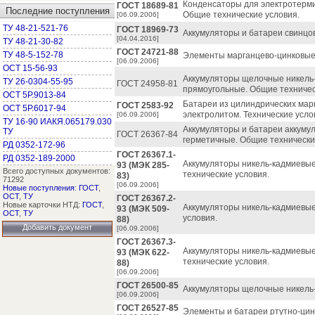
Конденсаторы для электротермиче
ГОСТ 18689-81
Последние поступления
Общие технические условия.
[06.09.2006]
ТУ 48-21-521-76
ГОСТ 18969-73
Аккумуляторы и батареи свинц
[04.04.2016]
ТУ 48-21-30-82
ГОСТ 24721-88
ТУ 48-5-152-78
Элементы марганцево-цинковые 
[06.09.2006]
ОСТ 15-56-93
Аккумуляторы щелочные никель
ТУ 26-0304-55-95
ГОСТ 24958-81
прямоугольные. Общие техничес
ОСТ 5Р.9013-84
Батареи из цилиндрических мар
ГОСТ 2583-92
ОСТ 5Р.6017-94
электролитом. Технические усло
[06.09.2006]
ТУ 16-90 ИАКЯ.065179.030
Аккумуляторы и батареи аккум
ТУ
ГОСТ 26367-84
герметичные. Общие технически
РД 0352-172-96
ГОСТ 26367.1-
РД 0352-189-2000
Аккумуляторы никель-кадмиевы
93 (МЭК 285-
Всего доступных документов:
технические условия.
83)
71292
[06.09.2006]
Новые поступления
:
ГОСТ
,
ОСТ
,
ТУ
ГОСТ 26367.2-
Новые карточки НТД:
ГОСТ
,
Аккумуляторы никель-кадмиевые
93 (МЭК 509-
ОСТ
,
ТУ
условия.
88)
Добавить документ
[06.09.2006]
ГОСТ 26367.3-
Аккумуляторы никель-кадмиевы
93 (МЭК 622-
технические условия.
88)
[06.09.2006]
ГОСТ 26500-85
Аккумуляторы щелочные никель-
[06.09.2006]
ГОСТ 26527-85
Элементы и батареи ртутно-цин