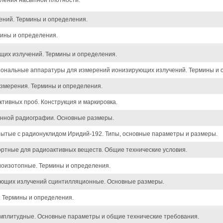
ления насыпной плотности.
ений. Термины и определения.
ины и определения.
щих излучений. Термины и определения.
циональные аппаратуры для измерений ионизирующих излучений. Термины и 
змерения. Термины и определения.
тивных проб. Конструкция и маркировка.
нной радиографии. Основные размеры.
рытые с радионуклидом Иридий-192. Типы, основные параметры и размеры.
ртные для радиоактивных веществ. Общие технические условия.
иоизотопные. Термины и определения.
ующих излучений сцинтилляционные. Основные размеры.
 Термины и определения.
мплитудные. Основные параметры и общие технические требования.