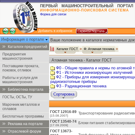
ПЕРВЫЙ МАШИНОСТРОИТЕЛЬНЫЙ ПОРТАЛ
ИНФОРМАЦИОННО-ПОИСКОВАЯ СИСТЕМА
Форма для связи
Добавить в избранное
Информация о портале
Ваше положение в каталоге нормативных док
Каталоги предприятий
Каталог ГОСТ
Ф: Атомная техника
Предприятия
машиностроения
Атомная техника - Каталог ГОСТ
Поставщики проката,
Ф0 - Общие правила и нормы по атомной т
поковок, отливок
Ф1 - Источники ионизирующих излучений
Ф2 - Приборы для измерения ионизирующи
Работы и услуги для
радиоизотопные приборы
машиностроения
Ф3 - Радиационная техника
Библиотека портала
Сортировка
ГОСТы, ОСТы, ТУ
Марочник металлов и
сплавов
ГОСТ 12916-89
Транспортирование радиоактивн
[15.08.2007]
Бесплатные программы
ГОСТ 13540-74
Блоки питания стабилизированн
Реклама на портале
[17.09.2009]
ГОСТ 13673-
Отраслевой форум