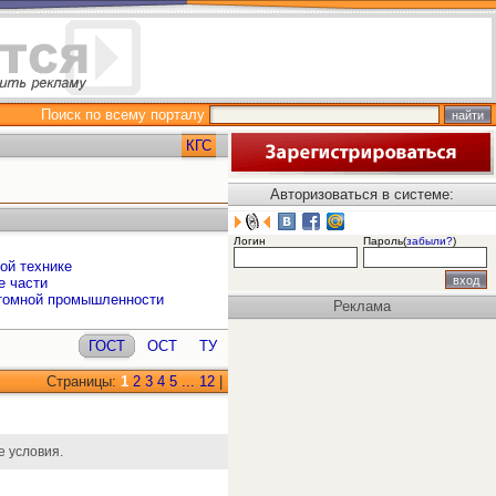
Поиск по всему порталу
КГС
Авторизоваться в системе:
Логин
Пароль(
забыли?
)
ой технике
е части
атомной промышленности
Реклама
ГОСТ
ОСТ
ТУ
Страницы:
1
2
3
4
5
...
12
|
 условия.