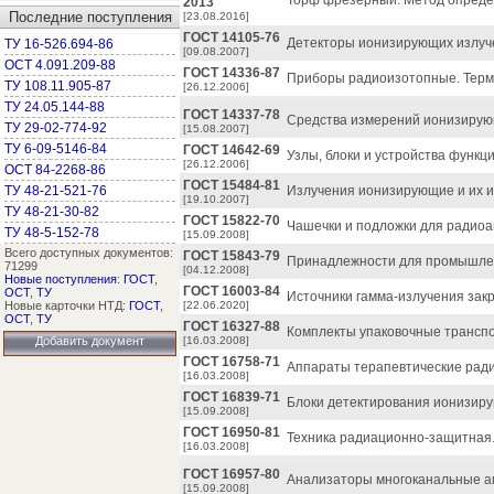
Торф фрезерный. Метод опреде
2013
Последние поступления
[23.08.2016]
ГОСТ 14105-76
Детекторы ионизирующих излуч
ТУ 16-526.694-86
[09.08.2007]
ОСТ 4.091.209-88
ГОСТ 14336-87
Приборы радиоизотопные. Терм
ТУ 108.11.905-87
[26.12.2006]
ТУ 24.05.144-88
ГОСТ 14337-78
Средства измерений ионизирую
ТУ 29-02-774-92
[15.08.2007]
ТУ 6-09-5146-84
ГОСТ 14642-69
Узлы, блоки и устройства функ
[26.12.2006]
ОСТ 84-2268-86
ГОСТ 15484-81
ТУ 48-21-521-76
Излучения ионизирующие и их и
[19.10.2007]
ТУ 48-21-30-82
ГОСТ 15822-70
Чашечки и подложки для радиоак
ТУ 48-5-152-78
[15.09.2008]
Всего доступных документов:
ГОСТ 15843-79
Принадлежности для промышле
71299
[04.12.2008]
Новые поступления
:
ГОСТ
,
ГОСТ 16003-84
ОСТ
,
ТУ
Источники гамма-излучения зак
Новые карточки НТД:
ГОСТ
,
[22.06.2020]
ОСТ
,
ТУ
ГОСТ 16327-88
Комплекты упаковочные транспо
Добавить документ
[16.03.2008]
ГОСТ 16758-71
Аппараты терапевтические рад
[16.03.2008]
ГОСТ 16839-71
Блоки детектирования ионизир
[15.09.2008]
ГОСТ 16950-81
Техника радиационно-защитная.
[16.03.2008]
ГОСТ 16957-80
Анализаторы многоканальные а
[15.09.2008]