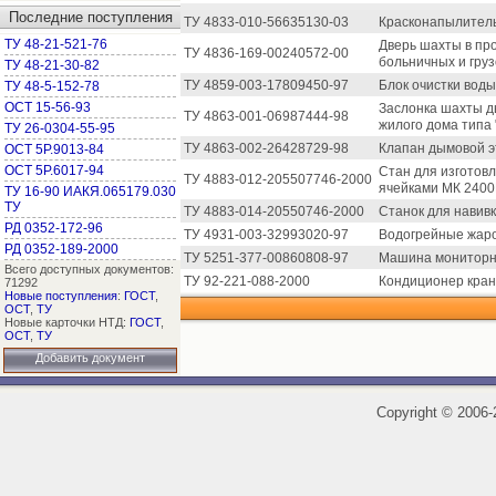
Последние поступления
ТУ 4833-010-56635130-03
Красконапылитель
ТУ 48-21-521-76
Дверь шахты в пр
ТУ 4836-169-00240572-00
больничных и гру
ТУ 48-21-30-82
ТУ 4859-003-17809450-97
Блок очистки воды
ТУ 48-5-152-78
ОСТ 15-56-93
Заслонка шахты д
ТУ 4863-001-06987444-98
жилого дома типа 
ТУ 26-0304-55-95
ТУ 4863-002-26428729-98
Клапан дымовой э
ОСТ 5Р.9013-84
ОСТ 5Р.6017-94
Стан для изготов
ТУ 4883-012-205507746-2000
ячейками МК 2400
ТУ 16-90 ИАКЯ.065179.030
ТУ
ТУ 4883-014-20550746-2000
Станок для навив
РД 0352-172-96
ТУ 4931-003-32993020-97
Водогрейные жаро
РД 0352-189-2000
ТУ 5251-377-00860808-97
Машина мониторна
Всего доступных документов:
ТУ 92-221-088-2000
Кондиционер кра
71292
Новые поступления
:
ГОСТ
,
ОСТ
,
ТУ
Новые карточки НТД:
ГОСТ
,
ОСТ
,
ТУ
Добавить документ
Copyright
©
2006-2