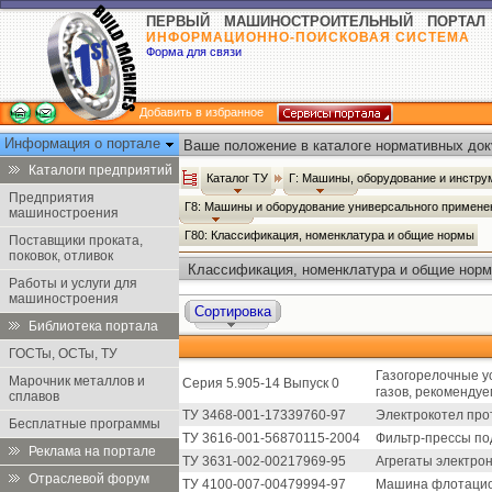
ПЕРВЫЙ МАШИНОСТРОИТЕЛЬНЫЙ ПОРТАЛ
ИНФОРМАЦИОННО-ПОИСКОВАЯ СИСТЕМА
Форма для связи
Добавить в избранное
Информация о портале
Ваше положение в каталоге нормативных док
Каталоги предприятий
Каталог ТУ
Г: Машины, оборудование и инстр
Предприятия
Г8: Машины и оборудование универсального примен
машиностроения
Г80: Классификация, номенклатура и общие нормы
Поставщики проката,
поковок, отливок
Классификация, номенклатура и общие норм
Работы и услуги для
машиностроения
Сортировка
Библиотека портала
ГОСТы, ОСТы, ТУ
Газогорелочные у
Марочник металлов и
Серия 5.905-14 Выпуск 0
газов, рекоменду
сплавов
ТУ 3468-001-17339760-97
Электрокотел про
Бесплатные программы
ТУ 3616-001-56870115-2004
Фильтр-прессы по
Реклама на портале
ТУ 3631-002-00217969-95
Агрегаты электрон
Отраслевой форум
ТУ 4100-007-00479994-97
Машина флотацио