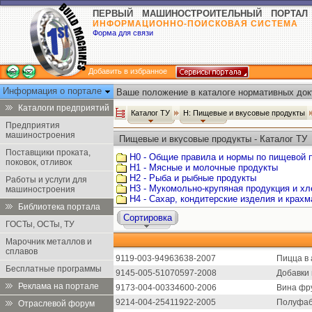
ПЕРВЫЙ МАШИНОСТРОИТЕЛЬНЫЙ ПОРТАЛ
ИНФОРМАЦИОННО-ПОИСКОВАЯ СИСТЕМА
Форма для связи
Добавить в избранное
Информация о портале
Ваше положение в каталоге нормативных док
Каталоги предприятий
Каталог ТУ
Н: Пищевые и вкусовые продукты
Предприятия
машиностроения
Пищевые и вкусовые продукты - Каталог ТУ
Поставщики проката,
Н0 - Общие правила и нормы по пищевой
поковок, отливок
Н1 - Мясные и молочные продукты
Н2 - Рыба и рыбные продукты
Работы и услуги для
Н3 - Мукомольно-крупяная продукция и х
машиностроения
Н4 - Сахар, кондитерские изделия и крах
Библиотека портала
Сортировка
ГОСТы, ОСТы, ТУ
Марочник металлов и
сплавов
9119-003-94963638-2007
Пицца в 
Бесплатные программы
9145-005-51070597-2008
Добавки
Реклама на портале
9173-004-00334600-2006
Вина фр
9214-004-25411922-2005
Полуфаб
Отраслевой форум