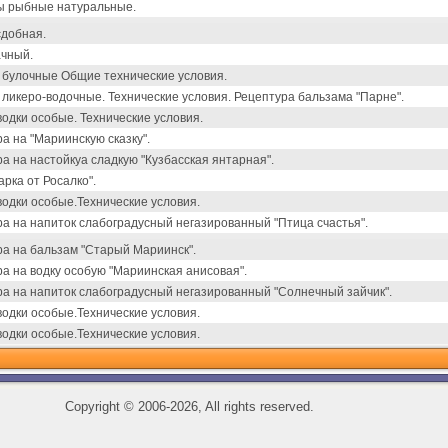
ы рыбные натуральные.
сдобная.
ачный.
 булочные Общие технические условия.
ликеро-водочные. Технические условия. Рецептура бальзама "Парне".
водки особые. Технические условия.
а на "Мариинскую сказку".
а на настойкуа сладкую "Кузбасская янтарная".
арка от Росалко".
водки особые.Технические условия.
а на напиток слабоградусный негазированный "Птица счастья".
а на бальзам "Старый Мариинск".
а на водку особую "Мариинская анисовая".
а на напиток слабоградусный негазированный "Солнечный зайчик".
водки особые.Технические условия.
водки особые.Технические условия.
Copyright
©
2006-2026, All rights reserved.