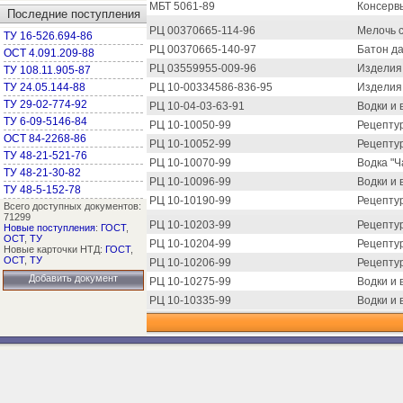
МБТ 5061-89
Консерв
Последние поступления
РЦ 00370665-114-96
Мелочь 
ТУ 16-526.694-86
РЦ 00370665-140-97
Батон д
ОСТ 4.091.209-88
РЦ 03559955-009-96
Изделия
ТУ 108.11.905-87
ТУ 24.05.144-88
РЦ 10-00334586-836-95
Изделия 
ТУ 29-02-774-92
РЦ 10-04-03-63-91
Водки и 
ТУ 6-09-5146-84
РЦ 10-10050-99
Рецептур
ОСТ 84-2268-86
РЦ 10-10052-99
Рецептур
ТУ 48-21-521-76
РЦ 10-10070-99
Водка "Ч
ТУ 48-21-30-82
РЦ 10-10096-99
Водки и 
ТУ 48-5-152-78
РЦ 10-10190-99
Рецептур
Всего доступных документов:
71299
РЦ 10-10203-99
Рецептур
Новые поступления
:
ГОСТ
,
ОСТ
,
ТУ
РЦ 10-10204-99
Рецептур
Новые карточки НТД:
ГОСТ
,
ОСТ
,
ТУ
РЦ 10-10206-99
Рецептур
Добавить документ
РЦ 10-10275-99
Водки и 
РЦ 10-10335-99
Водки и 