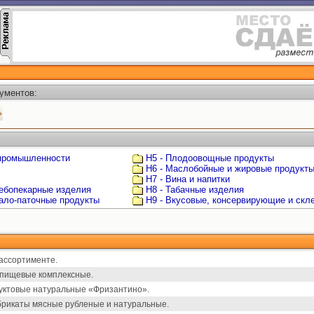
ументов:
 промышленности
Н5 - Плодоовощные продукты
Н6 - Маслобойные и жировые продукт
Н7 - Вина и напитки
лебопекарные изделия
Н8 - Табачные изделия
мало-паточные продукты
Н9 - Вкусовые, консервирующие и ск
ассортименте.
 пищевые комплексные.
уктовые натуральные «Фризантино».
рикаты мясные рубленые и натуральные.