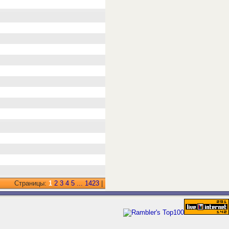
Страницы:
1
2
3
4
5
...
1423
|