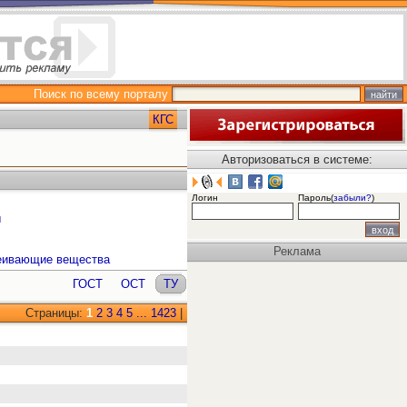
Поиск по всему порталу
КГС
Авторизоваться в системе:
Логин
Пароль(
забыли?
)
ы
Реклама
леивающие вещества
ГОСТ
ОСТ
ТУ
Страницы:
1
2
3
4
5
...
1423
|