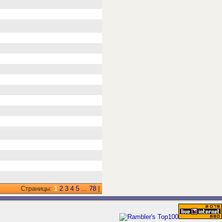
Страницы:
1
2
3
4
5
...
78
|