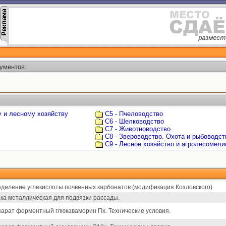
ументов:
у и лесному хозяйству
С5 - Пчеловодство
С6 - Шелководство
С7 - Животноводство
С8 - Звероводство. Охота и рыбоводст
С9 - Лесное хозяйство и агролесомели
деление углекислоты почвенных карбонатов (модификация Козловского)
ка металлическая для подвязки рассады.
арат ферментный глюкаваморин Пх. Технические условия.