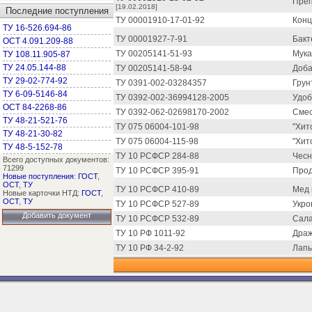
Преп
[19.02.2018]
Последние поступления
ТУ 00001910-17-01-92
Конц
ТУ 16-526.694-86
ТУ 00001927-7-91
Бакт
ОСТ 4.091.209-88
ТУ 00205141-51-93
Мука
ТУ 108.11.905-87
ТУ 24.05.144-88
ТУ 00205141-58-94
Доба
ТУ 29-02-774-92
ТУ 0391-002-03284357
Грун
ТУ 6-09-5146-84
ТУ 0392-002-36994128-2005
Удоб
ОСТ 84-2268-86
ТУ 0392-062-02698170-2002
Смес
ТУ 48-21-521-76
ТУ 075 06004-101-98
"Хит
ТУ 48-21-30-82
ТУ 075 06004-115-98
"Хит
ТУ 48-5-152-78
ТУ 10 РСФСР 284-88
Чесн
Всего доступных документов:
71299
ТУ 10 РСФСР 395-91
Прод
Новые поступления
:
ГОСТ
,
ОСТ
,
ТУ
ТУ 10 РСФСР 410-89
Мед 
Новые карточки НТД:
ГОСТ
,
ОСТ
,
ТУ
ТУ 10 РСФСР 527-89
Укро
Добавить документ
ТУ 10 РСФСР 532-89
Сала
ТУ 10 РФ 1011-92
Драж
ТУ 10 РФ 34-2-92
Лапы