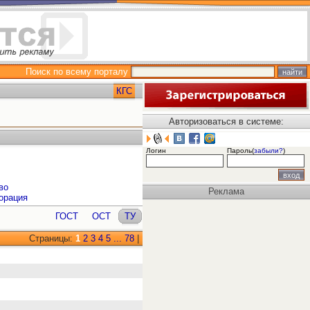
Поиск по всему порталу
КГС
Авторизоваться в системе:
Логин
Пароль(
забыли?
)
во
Реклама
орация
ГОСТ
ОСТ
ТУ
Страницы:
1
2
3
4
5
...
78
|