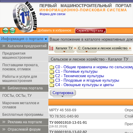
ПЕРВЫЙ МАШИНОСТРОИТЕЛЬНЫЙ ПОРТАЛ
ИНФОРМАЦИОННО-ПОИСКОВАЯ СИСТЕМА
Форма для связи
Добавить в избранное
Информация о портале
Ваше положение в каталоге нормативных док
Каталоги предприятий
Каталог ТУ
С: Сельское и лесное хозяйство
Предприятия
машиностроения
Сельское и лесное хозяйство - Каталог ТУ
Поставщики проката,
С0 - Общие правила и нормы по сельском
поковок, отливок
С1 - Полевые культуры
С2 - Технические культуры
Работы и услуги для
С3 - Плодовые и ягодные культуры
машиностроения
С4 - Овощные культуры и цветы
Библиотека портала
Сортировка
ГОСТы, ОСТы, ТУ
Марочник металлов и
сплавов
МРТУ 46 568-69
Опре
Бесплатные программы
ТО 78.501-040-90
Стой
Реклама на портале
ТУ 00001910-13-01-91
Преп
[19.02.2018]
Отраслевой форум
ТУ 00001910-13-02-92