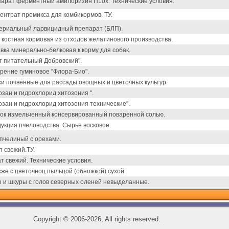
арат ферментный амилоризин П10х. Технические условия.
ентрат премикса для комбикормов. ТУ.
ериальный ларвицидный препарат (БЛП).
 костная кормовая из отходов желатинового производства.
вка минерально-белковая к корму для собак.
т питательный Добровский".
рение гуминовое "Флора-Био".
и почвенные для рассады овощных и цветочных культур.
озан и гидрохлорид хитозония ".
озан и гидрохлорид хитозония технические".
ок измельченный консервированный поваренной солью.
укция пчеловодства. Сырье восковое.
пчелиный с орехами.
п свежий.ТУ.
т свежий. Технические условия.
же с цветочноц пыльцой (обножкой) сухой.
 и шкуры с голов северных оленей невыделанные.
Copyright
©
2006-2026, All rights reserved.