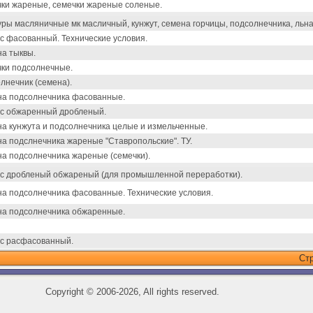
ки жареные, семечки жареные соленые.
уры масляничные мк масличный, кунжут, семена горчицы, подсолнечника, льна
с фасованный. Технические условия.
а тыквы.
ки подсолнечные.
лнечник (семена).
а подсолнечника фасованные.
с обжаренный дробленый.
а кунжута и подсолнечника целые и измельченные.
а подслнечника жареные "Ставропольские". ТУ.
а подсолнечника жареные (семечки).
с дробленый обжареный (для промышленной переработки).
а подсолнечника фасованные. Технические условия.
а подсолнечника обжаренные.
с расфасованный.
Ст
Copyright
©
2006-2026, All rights reserved.