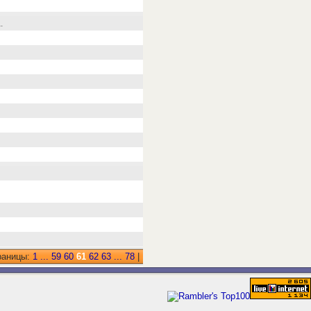
.
раницы:
1
...
59
60
61
62
63
...
78
|