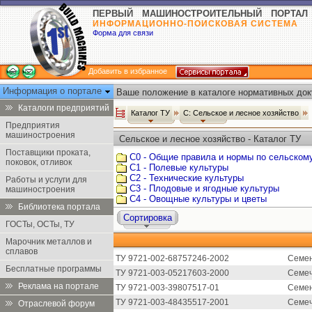
ПЕРВЫЙ МАШИНОСТРОИТЕЛЬНЫЙ ПОРТАЛ
ИНФОРМАЦИОННО-ПОИСКОВАЯ СИСТЕМА
Форма для связи
Добавить в избранное
Информация о портале
Ваше положение в каталоге нормативных док
Каталоги предприятий
Каталог ТУ
С: Сельское и лесное хозяйство
Предприятия
машиностроения
Сельское и лесное хозяйство - Каталог ТУ
Поставщики проката,
С0 - Общие правила и нормы по сельском
поковок, отливок
С1 - Полевые культуры
С2 - Технические культуры
Работы и услуги для
С3 - Плодовые и ягодные культуры
машиностроения
С4 - Овощные культуры и цветы
Библиотека портала
Сортировка
ГОСТы, ОСТы, ТУ
Марочник металлов и
сплавов
ТУ 9721-002-68757246-2002
Семен
Бесплатные программы
ТУ 9721-003-05217603-2000
Семеч
Реклама на портале
ТУ 9721-003-39807517-01
Семен
ТУ 9721-003-48435517-2001
Семеч
Отраслевой форум