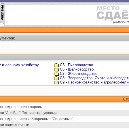
ументов:
у и лесному хозяйству
С5 - Пчеловодство
С6 - Шелководство
С7 - Животноводство
С8 - Звероводство. Охота и рыбоводст
С9 - Лесное хозяйство и агролесомели
Ст
а подсолнечника жареные.
ки "Для Вас". Технические условия.
а подсолнечника обжаренные "Солнечные".
ки подсолнечные.