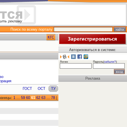
Поиск по всему порталу
КГС
Авторизоваться в системе:
Логин
Пароль(
забыли?
)
во
Реклама
орация
ГОСТ
ОСТ
ТУ
раницы:
1
...
59
60
61
62
63
...
78
|