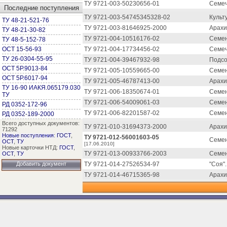
ТУ 9721-003-50230656-01
Семеч
Последние поступления
ТУ 9721-003-54745345328-02
Культ
ТУ 48-21-521-76
ТУ 9721-003-81646925-2000
Арахи
ТУ 48-21-30-82
ТУ 9721-004-10516176-02
Семен
ТУ 48-5-152-78
ОСТ 15-56-93
ТУ 9721-004-17734456-02
Семеч
ТУ 26-0304-55-95
ТУ 9721-004-39467932-98
Подсо
ОСТ 5Р.9013-84
ТУ 9721-005-10559665-00
Семен
ОСТ 5Р.6017-94
ТУ 9721-005-46787413-00
Арахи
ТУ 16-90 ИАКЯ.065179.030
ТУ 9721-006-18350674-01
Семен
ТУ
ТУ 9721-006-54009061-03
Семен
РД 0352-172-96
ТУ 9721-006-82201587-02
Семен
РД 0352-189-2000
Всего доступных документов:
ТУ 9721-010-31694373-2000
Арахи
71292
Новые поступления
:
ГОСТ
,
ТУ 9721-012-56001603-05
Семен
ОСТ
,
ТУ
[17.06.2010]
Новые карточки НТД:
ГОСТ
,
ТУ 9721-013-00933766-2003
Семен
ОСТ
,
ТУ
Добавить документ
ТУ 9721-014-27526534-97
"Соя".
ТУ 9721-014-46715365-98
Арахи