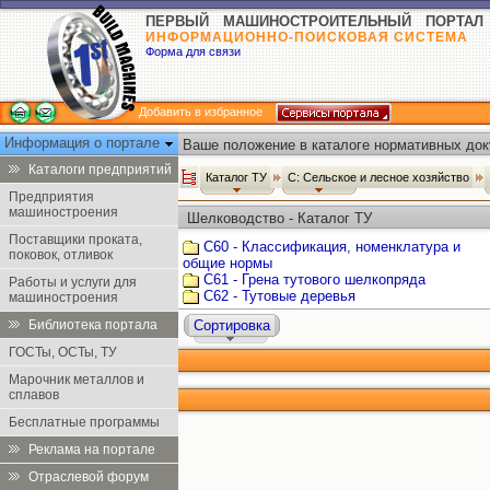
ПЕРВЫЙ МАШИНОСТРОИТЕЛЬНЫЙ ПОРТАЛ
ИНФОРМАЦИОННО-ПОИСКОВАЯ СИСТЕМА
Форма для связи
Добавить в избранное
Информация о портале
Ваше положение в каталоге нормативных док
Каталоги предприятий
Каталог ТУ
С: Сельское и лесное хозяйство
Предприятия
машиностроения
Шелководство - Каталог ТУ
Поставщики проката,
С60 - Классификация, номенклатура и
поковок, отливок
общие нормы
С61 - Грена тутового шелкопряда
Работы и услуги для
С62 - Тутовые деревья
машиностроения
Библиотека портала
Сортировка
ГОСТы, ОСТы, ТУ
Марочник металлов и
сплавов
Бесплатные программы
Реклама на портале
Отраслевой форум