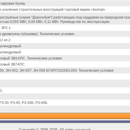
тавровая балка.
 усиления строительных конструкций торговой марки «Isomat».
ротрубные (серия "Дорогобуж") работающие под наддувом на природном газе
тью 0,055 МВт, 0,08 МВт, 0,11 МВт. Руководство по эксплуатации.
 ЗР2-1.
 древесины (обшивка). Технические условия.
2 кл.2.
цилиндровый.
цилиндровый.
ровый ЭВ1АПС. Технические условия.
дровый ЗВ7АПС.
50, ЭН-052, ЗН-057, ЗН-058 БГИЯ7332583.050. Технические условия.
2.
З-30, РЗ-40, РЗ-30Б, РЗ-40Б.
Copyright
©
2006-2026, All rights reserved.