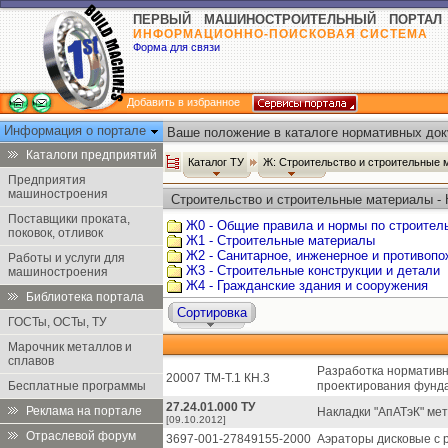
ПЕРВЫЙ МАШИНОСТРОИТЕЛЬНЫЙ ПОРТАЛ
ИНФОРМАЦИОННО-ПОИСКОВАЯ СИСТЕМА
Форма для связи
Добавить в избранное
Информация о портале
Ваше положение в каталоге нормативных док
Каталоги предприятий
Каталог ТУ
Ж: Строительство и строительные
Предприятия
машиностроения
Строительство и строительные материалы - 
Поставщики проката,
Ж0 - Общие правила и нормы по строител
поковок, отливок
Ж1 - Строительные материалы
Ж2 - Санитарное, инженерное и противоп
Работы и услуги для
Ж3 - Строительные конструкции и детали
машиностроения
Ж4 - Гражданские здания и сооружения
Библиотека портала
Сортировка
ГОСТы, ОСТы, ТУ
Марочник металлов и
сплавов
Разработка нормативн
20007 ТМ-Т.1 КН.3
Бесплатные программы
проектирования фунда
27.24.01.000 ТУ
Реклама на портале
Накладки "АпАТэК" мет
[09.10.2012]
Отраслевой форум
3697-001-27849155-2000
Аэраторы дисковые с 