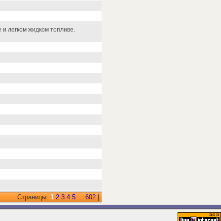
 и легком жидком топливе.
Страницы:
1
2
3
4
5
...
602
|