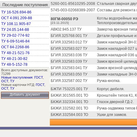
5260-001-85610295-2008
Стальная сварная дву
Последние поступления
5745-003-02068389-2007
Составы для ремонта и
ТУ 16-526.694-86
ОСТ 4.091.209-88
Котлы водогрейные жа
80ГМ-00050 РЭ
Теплопроизводительнос
[23.11.2015]
ТУ 108.11.905-87
АВЮ2.945.137 ТУ
Завертка врезная типа
ТУ 24.05.144-88
ТУ 29-02-774-92
БГИЯ.325768.001 ТУ
Детали профильные из
ТУ 6-09-5146-84
БГИЯ.332583.012 ТУ
Замок накладной ЗН-01
ОСТ 84-2268-86
БГИЯ.332583.027 ТУ
Замок накладной 027 
ТУ 48-21-521-76
БГИЯ.332583.036 ТУ
Замок накладной 036 
ТУ 48-21-30-82
БГИЯ.332583.039 ТУ
Замок врезной цилинд
ТУ 48-5-152-78
БГИЯ.332583.041 ТУ
Замок врезной цилин
Всего доступных документов:
71299
БГИЯ.332583.050 ТУ
Замки накладные ЗН-0
Новые поступления
:
ГОСТ
,
БГИЯ.332587.002 ТУ
Ручка-кнопка.
ОСТ
,
ТУ
Новые карточки НТД:
ГОСТ
,
ОСТ
,
ТУ
БЖТИ 753225.001 ТУ
Корпус дюбеля.
Добавить документ
БКЖИ.301565.001 ТО
Кронштейн типов К1, К
БКЖИ.332334.001 ТО
Глазок дверной ГД-2.
БКЖИ.332582.001 ТО
Ручка-задвижка типов Р
БКЖИ.332584.003 ТО
Ушки для замков.