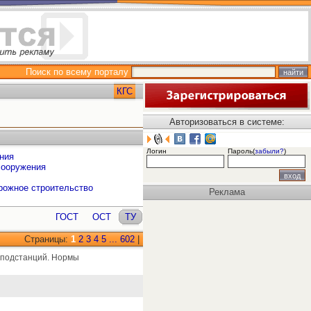
Поиск по всему порталу
КГС
Авторизоваться в системе:
Логин
Пароль(
забыли?
)
ния
сооружения
рожное строительство
Реклама
ГОСТ
ОСТ
ТУ
Страницы:
1
2
3
4
5
...
602
|
 подстанций. Нормы