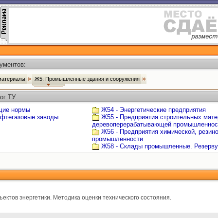
ументов:
 материалы
Ж5: Промышленные здания и сооружения
ог ТУ
щие нормы
Ж54 - Энергетические предприятия
ефтегазовые заводы
Ж55 - Предприятия строительных мате
деревоперерабатывающей промышленнос
Ж56 - Предприятия химической, резин
промышленности
Ж58 - Склады промышленные. Резерву
ектов энергетики. Методика оценки технического состояния.