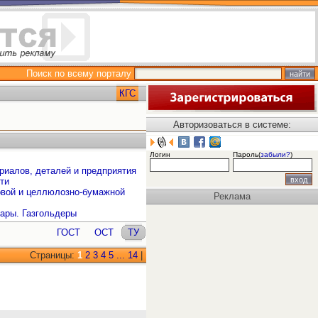
Поиск по всему порталу
КГС
Авторизоваться в системе:
Логин
Пароль(
забыли?
)
риалов, деталей и предприятия
ти
овой и целлюлозно-бумажной
Реклама
ары. Газгольдеры
ГОСТ
ОСТ
ТУ
Страницы:
1
2
3
4
5
...
14
|