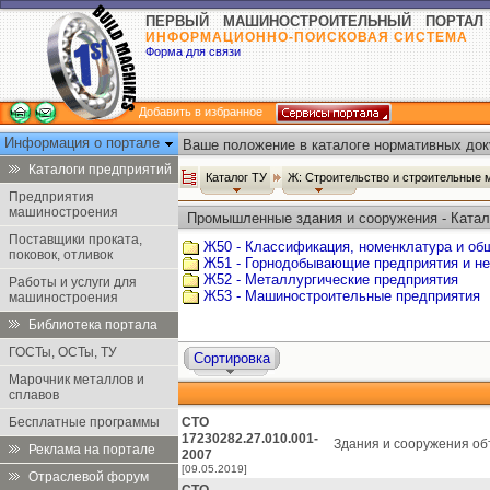
ПЕРВЫЙ МАШИНОСТРОИТЕЛЬНЫЙ ПОРТАЛ
ИНФОРМАЦИОННО-ПОИСКОВАЯ СИСТЕМА
Форма для связи
Добавить в избранное
Информация о портале
Ваше положение в каталоге нормативных док
Каталоги предприятий
Каталог ТУ
Ж: Строительство и строительные
Предприятия
машиностроения
Промышленные здания и сооружения - Катал
Поставщики проката,
Ж50 - Классификация, номенклатура и об
поковок, отливок
Ж51 - Горнодобывающие предприятия и н
Ж52 - Металлургические предприятия
Работы и услуги для
Ж53 - Машиностроительные предприятия
машиностроения
Библиотека портала
ГОСТы, ОСТы, ТУ
Сортировка
Марочник металлов и
сплавов
Бесплатные программы
СТО
17230282.27.010.001-
Здания и сооружения объ
Реклама на портале
2007
[09.05.2019]
Отраслевой форум