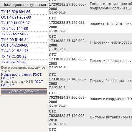
СТО
Ремонт и техническое о
Последние поступления
17230282.27.100.006-
подрядными организаци
2008
ТУ 16-526.694-86
[09.05.2019]
ОСТ 4.091.209-88
СТО
17230282.27.140.022-
ТУ 108.11.905-87
Здания ГЭС и ГАЭС. Усл
2008
ТУ 24.05.144-88
[09.05.2019]
ТУ 29-02-774-92
СТО
ТУ 6-09-5146-84
17330282.27.140.002-
Гидротехнические соору
ОСТ 84-2268-86
2008
[09.05.2019]
ТУ 48-21-521-76
СТО
ТУ 48-21-30-82
17330282.27.140.003-
Гидротехнические соору
ТУ 48-5-152-78
2008
Всего доступных документов:
[09.05.2019]
71299
Новые поступления
:
ГОСТ
,
СТО
ОСТ
,
ТУ
17330282.27.140.005-
Гидротурбинные установ
Новые карточки НТД:
ГОСТ
,
2008
ОСТ
,
ТУ
[09.05.2019]
Добавить документ
СТО
70238424.27.100.003-
Здания и сооружения ТЭ
2008
[19.06.2019]
СТО
70238424.27.140.008-
Системы питания собств
2010
[12.07.2019]
СТО