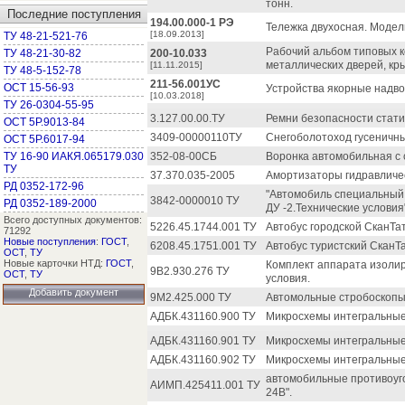
тонн.
Последние поступления
194.00.000-1 РЭ
Тележка двухосная. Модель
[18.09.2013]
ТУ 48-21-521-76
Рабочий альбом типовых к
ТУ 48-21-30-82
200-10.033
металлических дверей, кр
[11.11.2015]
ТУ 48-5-152-78
211-56.001УС
ОСТ 15-56-93
Устройства якорные надво
[10.03.2018]
ТУ 26-0304-55-95
3.127.00.00.ТУ
Ремни безопасности стати
ОСТ 5Р.9013-84
3409-00000110ТУ
Снегоболотоход гусеничны
ОСТ 5Р.6017-94
ТУ 16-90 ИАКЯ.065179.030
352-08-00СБ
Воронка автомобильная с 
ТУ
37.370.035-2005
Амортизаторы гидравличес
РД 0352-172-96
"Автомобиль специальный
3842-0000010 ТУ
РД 0352-189-2000
ДУ -2.Технические условия
Всего доступных документов:
5226.45.1744.001 ТУ
Автобус городской СканТа
71292
Новые поступления
:
ГОСТ
,
6208.45.1751.001 ТУ
Автобус туристский СканТа
ОСТ
,
ТУ
Новые карточки НТД:
ГОСТ
,
Комплект аппарата изолир
9В2.930.276 ТУ
ОСТ
,
ТУ
условия.
Добавить документ
9М2.425.000 ТУ
Автомольные стробоскопы
АДБК.431160.900 ТУ
Микросхемы интегральные 
АДБК.431160.901 ТУ
Микросхемы интегральные 
АДБК.431160.902 ТУ
Микросхемы интегральные 
автомобильные противоуго
АИМП.425411.001 ТУ
24В".