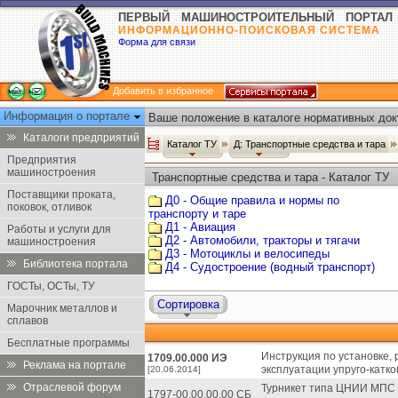
ПЕРВЫЙ МАШИНОСТРОИТЕЛЬНЫЙ ПОРТАЛ
ИНФОРМАЦИОННО-ПОИСКОВАЯ СИСТЕМА
Форма для связи
Добавить в избранное
Информация о портале
Ваше положение в каталоге нормативных док
Каталоги предприятий
Каталог ТУ
Д: Транспортные средства и тара
Предприятия
машиностроения
Транспортные средства и тара - Каталог ТУ
Поставщики проката,
Д0 - Общие правила и нормы по
поковок, отливок
транспорту и таре
Д1 - Авиация
Работы и услуги для
Д2 - Автомобили, тракторы и тягачи
машиностроения
Д3 - Мотоциклы и велосипеды
Библиотека портала
Д4 - Судостроение (водный транспорт)
ГОСТы, ОСТы, ТУ
Сортировка
Марочник металлов и
сплавов
Бесплатные программы
Инструкция по установке,
1709.00.000 ИЭ
Реклама на портале
эксплуатации упруго-катко
[20.06.2014]
Отраслевой форум
Турникет типа ЦНИИ МПС 
1797-00.00.00.00 СБ