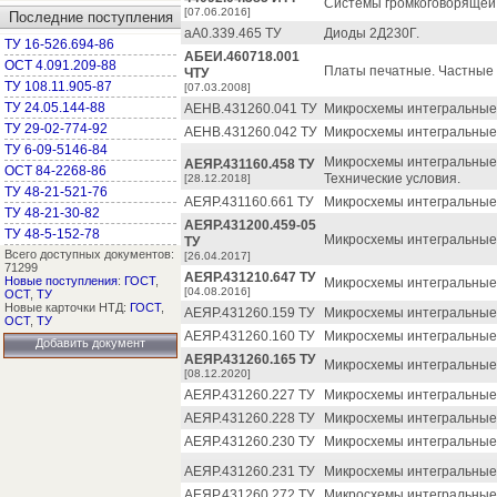
Системы громкоговорящей 
[07.06.2016]
Последние поступления
аА0.339.465 ТУ
Диоды 2Д230Г.
ТУ 16-526.694-86
АБЕИ.460718.001
ОСТ 4.091.209-88
Платы печатные. Частные 
ЧТУ
ТУ 108.11.905-87
[07.03.2008]
ТУ 24.05.144-88
АЕНВ.431260.041 ТУ
Микросхемы интегральные 
ТУ 29-02-774-92
АЕНВ.431260.042 ТУ
Микросхемы интегральные 
ТУ 6-09-5146-84
Микросхемы интегральные
АЕЯР.431160.458 ТУ
ОСТ 84-2268-86
Технические условия.
[28.12.2018]
ТУ 48-21-521-76
АЕЯР.431160.661 ТУ
Микросхемы интегральные
ТУ 48-21-30-82
АЕЯР.431200.459-05
ТУ 48-5-152-78
Микросхемы интегральные
ТУ
Всего доступных документов:
[26.04.2017]
71299
АЕЯР.431210.647 ТУ
Новые поступления
:
ГОСТ
,
Микросхемы интегральные 
[04.08.2016]
ОСТ
,
ТУ
Новые карточки НТД:
ГОСТ
,
АЕЯР.431260.159 ТУ
Микросхемы интегральные 
ОСТ
,
ТУ
АЕЯР.431260.160 ТУ
Микросхемы интегральные 
Добавить документ
АЕЯР.431260.165 ТУ
Микросхемы интегральные 
[08.12.2020]
АЕЯР.431260.227 ТУ
Микросхемы интегральные 
АЕЯР.431260.228 ТУ
Микросхемы интегральные 
АЕЯР.431260.230 ТУ
Микросхемы интегральные 
АЕЯР.431260.231 ТУ
Микросхемы интегральные 
АЕЯР.431260.272 ТУ
Микросхемы интегральные 