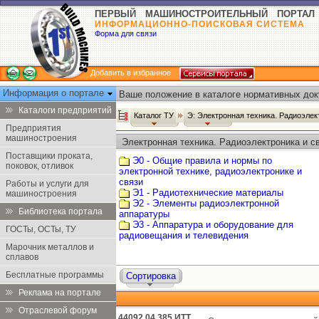
ПЕРВЫЙ МАШИНОСТРОИТЕЛЬНЫЙ ПОРТАЛ
ИНФОРМАЦИОННО-ПОИСКОВАЯ СИСТЕМА
Форма для связи
Добавить в избранное
Информация о портале
Ваше положение в каталоге нормативных док
Каталоги предприятий
Каталог ТУ
Э: Электронная техника. Радиоэлек
Предприятия
машиностроения
Электронная техника. Радиоэлектроника и св
Поставщики проката,
Э0 - Общие правила и нормы по
поковок, отливок
электронной технике, радиоэлектронике и
связи
Работы и услуги для
Э1 - Радиотехнические материалы
машиностроения
Э2 - Элементы радиоэлектронной
Библиотека портала
аппаратуры
Э3 - Аппаратура и оборудование для
ГОСТы, ОСТы, ТУ
радиовещания и телевидения
Марочник металлов и
сплавов
Бесплатные программы
Сортировка
Реклама на портале
Отраслевой форум
44092.04.385 ИТТ