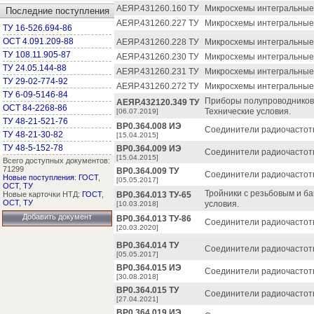
АЕЯР.431260.160 ТУ
Микросхемы интегральные 
Последние поступления
АЕЯР.431260.227 ТУ
Микросхемы интегральные 
ТУ 16-526.694-86
ОСТ 4.091.209-88
АЕЯР.431260.228 ТУ
Микросхемы интегральные 
ТУ 108.11.905-87
АЕЯР.431260.230 ТУ
Микросхемы интегральные 
ТУ 24.05.144-88
АЕЯР.431260.231 ТУ
Микросхемы интегральные 
ТУ 29-02-774-92
АЕЯР.431260.272 ТУ
Микросхемы интегральные 
ТУ 6-09-5146-84
Приборы полупроводников
АЕЯР.432120.349 ТУ
ОСТ 84-2268-86
Технические условия.
[06.07.2019]
ТУ 48-21-521-76
ВР0.364.008 ИЭ
Соединители радиочастотн
ТУ 48-21-30-82
[15.04.2015]
ТУ 48-5-152-78
ВР0.364.009 ИЭ
Соединители радиочастотн
[15.04.2015]
Всего доступных документов:
71299
ВР0.364.009 ТУ
Соединители радиочастотн
Новые поступления
:
ГОСТ
,
[05.05.2017]
ОСТ
,
ТУ
Тройники с резьбовым и б
Новые карточки НТД:
ГОСТ
,
ВР0.364.013 ТУ-65
ОСТ
,
ТУ
условия.
[10.03.2018]
Добавить документ
ВР0.364.013 ТУ-86
Соединители радиочастотн
[20.03.2020]
ВР0.364.014 ТУ
Соединители радиочастотн
[05.05.2017]
ВР0.364.015 ИЭ
Соединители радиочастотн
[30.08.2018]
ВР0.364.015 ТУ
Соединители радиочастотн
[27.04.2021]
ВР0.364.019 ИЭ