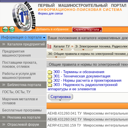
ПЕРВЫЙ МАШИНОСТРОИТЕЛЬНЫЙ ПОРТАЛ
ИНФОРМАЦИОННО-ПОИСКОВАЯ СИСТЕМА
Форма для связи
Добавить в избранное
Информация о портале
Ваше положение в каталоге нормативных док
Каталоги предприятий
Каталог ТУ
Э: Электронная техника. Радиоэлек
Предприятия
Э0: Общие правила и нормы по электронной технике,
машиностроения
Поставщики проката,
Общие правила и нормы по электронной техни
поковок, отливок
Э00 - Термины и обозначения
Работы и услуги для
Э01 - Техническая документация
машиностроения
Э02 - Нормы расчета и проектирования
Э03 - Надежность радиоэлектронной
Библиотека портала
аппаратуры и ее элементов
ГОСТы, ОСТы, ТУ
Сортировка
Марочник металлов и
сплавов
Бесплатные программы
АЕНВ.431260.041 ТУ
Микросхемы интегральные 
Реклама на портале
АЕНВ.431260.042 ТУ
Микросхемы интегральные 
Отраслевой форум
АЕЯР.431260.159 ТУ
Микросхемы интегральные 