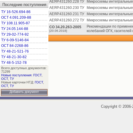
АЕЯР.431260.228 ТУ
Микросхемы интегральные 
Последние поступления
АЕЯР.431260.230 ТУ
Микросхемы интегральные 
ТУ 16-526.694-86
АЕЯР.431260.231 ТУ
Микросхемы интегральные 
ОСТ 4.091.209-88
АЕЯР.431260.272 ТУ
Микросхемы интегральные 
ТУ 108.11.905-87
Рекомендации по примене
СО 34.20.263-2005
ТУ 24.05.144-88
колебаний ОГК, гасителей 
[20.06.2018]
ТУ 29-02-774-92
ТУ 6-09-5146-84
ОСТ 84-2268-86
ТУ 48-21-521-76
ТУ 48-21-30-82
ТУ 48-5-152-78
Всего доступных документов:
71299
Новые поступления
:
ГОСТ
,
ОСТ
,
ТУ
Новые карточки НТД:
ГОСТ
,
ОСТ
,
ТУ
Добавить документ
Copyright
©
2006-2