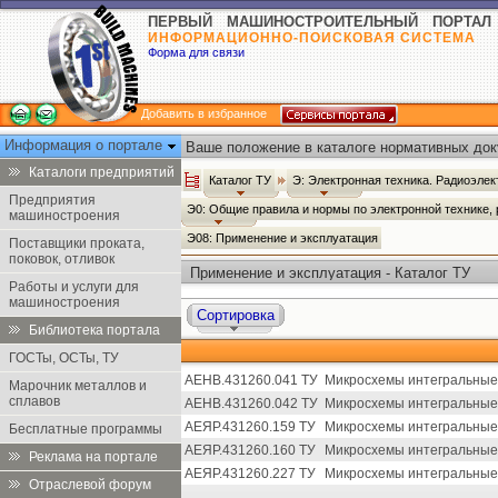
ПЕРВЫЙ МАШИНОСТРОИТЕЛЬНЫЙ ПОРТАЛ
ИНФОРМАЦИОННО-ПОИСКОВАЯ СИСТЕМА
Форма для связи
Добавить в избранное
Информация о портале
Ваше положение в каталоге нормативных док
Каталоги предприятий
Каталог ТУ
Э: Электронная техника. Радиоэлек
Предприятия
Э0: Общие правила и нормы по электронной технике,
машиностроения
Э08: Применение и эксплуатация
Поставщики проката,
поковок, отливок
Применение и эксплуатация - Каталог ТУ
Работы и услуги для
машиностроения
Сортировка
Библиотека портала
ГОСТы, ОСТы, ТУ
АЕНВ.431260.041 ТУ
Микросхемы интегральные 
Марочник металлов и
сплавов
АЕНВ.431260.042 ТУ
Микросхемы интегральные 
АЕЯР.431260.159 ТУ
Микросхемы интегральные 
Бесплатные программы
АЕЯР.431260.160 ТУ
Микросхемы интегральные 
Реклама на портале
АЕЯР.431260.227 ТУ
Микросхемы интегральные 
Отраслевой форум