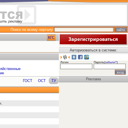
Поиск по всему порталу
КГС
Авторизоваться в системе:
Логин
Пароль(
забыли?
)
зяйственные
кие
Реклама
ГОСТ
ОСТ
ТУ
х.