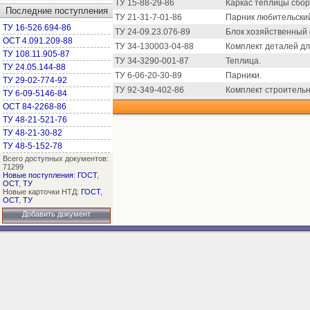
ТУ 15-88-29-86
Каркас теплицы сбо
Последние поступления
ТУ 21-31-7-01-86
Парник любительски
ТУ 16-526.694-86
ТУ 24-09.23.076-89
Блок хозяйственный
ОСТ 4.091.209-88
ТУ 34-130003-04-88
Комплект деталей дл
ТУ 108.11.905-87
ТУ 34-3290-001-87
Теплица.
ТУ 24.05.144-88
ТУ 6-06-20-30-89
Парники.
ТУ 29-02-774-92
ТУ 92-349-402-86
Комплект строительн
ТУ 6-09-5146-84
ОСТ 84-2268-86
ТУ 48-21-521-76
ТУ 48-21-30-82
ТУ 48-5-152-78
Всего доступных документов:
71299
Новые поступления
:
ГОСТ
,
ОСТ
,
ТУ
Новые карточки НТД:
ГОСТ
,
ОСТ
,
ТУ
Добавить документ