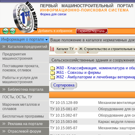
ПЕРВЫЙ МАШИНОСТРОИТЕЛЬНЫЙ ПОРТАЛ
ИНФОРМАЦИОННО-ПОИСКОВАЯ СИСТЕМА
Форма для связи
Добавить в избранное
Информация о портале
Ваше положение в каталоге нормативных док
Каталоги предприятий
Каталог ТУ
Ж: Строительство и строительные
Предприятия
машиностроения
Сельскохозяйственные здания и сооружения 
Поставщики проката,
Ж60 - Классификация, номенклатура и об
поковок, отливок
Ж61 - Совхозы и фермы
Ж62 - Амбулатории и лечебницы ветерина
Работы и услуги для
машиностроения
Сортировка
Библиотека портала
ГОСТы, ОСТы, ТУ
ТУ 10-15.128-89
Механизм вентиляци
Марочник металлов и
сплавов
ТУ 10.15-081-87
Оборудование для си
ТУ 10.15.082-87
Оборудование для си
Бесплатные программы
ТУ 10.15.083-86
Каркас модуля плено
Реклама на портале
ТУ 10.15.085-87
Механизмы зашторив
Отраслевой форум