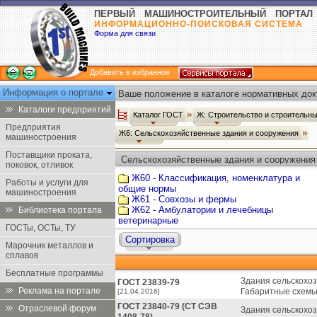
ПЕРВЫЙ МАШИНОСТРОИТЕЛЬНЫЙ ПОРТАЛ
ИНФОРМАЦИОННО-ПОИСКОВАЯ СИСТЕМА
Форма для связи
Добавить в избранное
Информация о портале
Ваше положение в каталоге нормативных док
Каталоги предприятий
Каталог ГОСТ
Ж: Строительство и строительн
Предприятия
Ж6: Сельскохозяйственные здания и сооружения
машиностроения
Поставщики проката,
Сельскохозяйственные здания и сооружения
поковок, отливок
Ж60 - Классификация, номенклатура и
Работы и услуги для
общие нормы
машиностроения
Ж61 - Совхозы и фермы
Ж62 - Амбулатории и лечебницы
Библиотека портала
ветеринарные
ГОСТы, ОСТы, ТУ
Сортировка
Марочник металлов и
сплавов
Бесплатные программы
Здания сельскохо
ГОСТ 23839-79
Реклама на портале
Габаритные схемы
[21.04.2016]
ГОСТ 23840-79 (СТ СЭВ
Отраслевой форум
Здания сельскохо