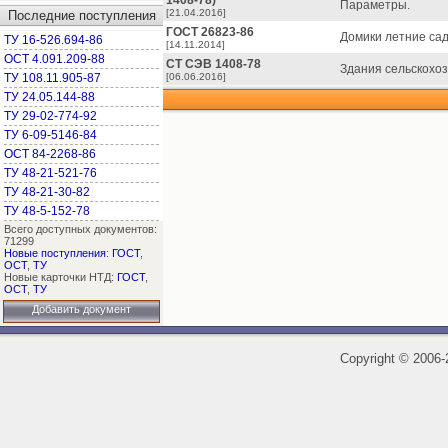
1408-78)
Параметры.
[21.04.2016]
Последние поступления
ГОСТ 26823-86
Домики летние сад
ТУ 16-526.694-86
[14.11.2014]
ОСТ 4.091.209-88
СТ СЭВ 1408-78
Здания сельскохо
ТУ 108.11.905-87
[06.06.2016]
ТУ 24.05.144-88
ТУ 29-02-774-92
ТУ 6-09-5146-84
ОСТ 84-2268-86
ТУ 48-21-521-76
ТУ 48-21-30-82
ТУ 48-5-152-78
Всего доступных документов:
71299
Новые поступления
:
ГОСТ
,
ОСТ
,
ТУ
Новые карточки НТД:
ГОСТ
,
ОСТ
,
ТУ
Добавить документ
Copyright
©
2006-2