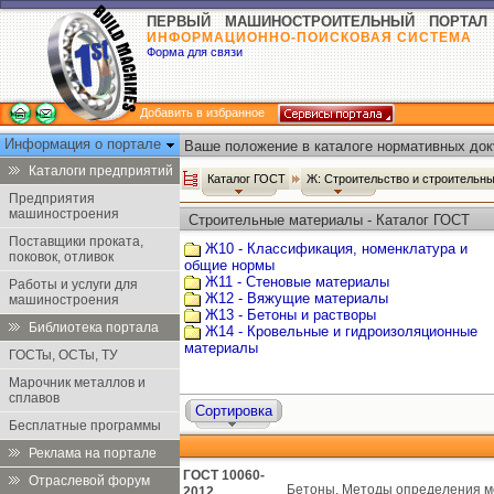
ПЕРВЫЙ МАШИНОСТРОИТЕЛЬНЫЙ ПОРТАЛ
ИНФОРМАЦИОННО-ПОИСКОВАЯ СИСТЕМА
Форма для связи
Добавить в избранное
Информация о портале
Ваше положение в каталоге нормативных док
Каталоги предприятий
Каталог ГОСТ
Ж: Строительство и строительн
Предприятия
машиностроения
Строительные материалы - Каталог ГОСТ
Поставщики проката,
Ж10 - Классификация, номенклатура и
поковок, отливок
общие нормы
Ж11 - Стеновые материалы
Работы и услуги для
Ж12 - Вяжущие материалы
машиностроения
Ж13 - Бетоны и растворы
Библиотека портала
Ж14 - Кровельные и гидроизоляционные
материалы
ГОСТы, ОСТы, ТУ
Марочник металлов и
сплавов
Сортировка
Бесплатные программы
Реклама на портале
ГОСТ 10060-
Отраслевой форум
Бетоны. Методы определения м
2012