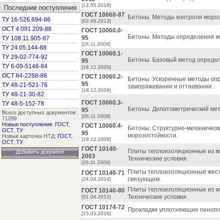
[12.05.2018]
Последние поступления
ГОСТ 10060-87
Бетоны. Методы контроля мороз
ТУ 16-526.694-86
[02.08.2013]
ОСТ 4.091.209-88
ГОСТ 10060.0-
Бетоны. Методы определения м
95
ТУ 108.11.905-87
[26.11.2008]
ТУ 24.05.144-88
ГОСТ 10060.1-
ТУ 29-02-774-92
Бетоны. Базовый метод определ
95
ТУ 6-09-5146-84
[18.12.2008]
ОСТ 84-2268-86
ГОСТ 10060.2-
Бетоны. Ускоренные методы оп
95
ТУ 48-21-521-76
замораживании и оттаивании.
[18.12.2008]
ТУ 48-21-30-82
ГОСТ 10060.3-
ТУ 48-5-152-78
Бетоны. Дилатометрический мет
95
Всего доступных документов:
[26.11.2008]
71299
Новые поступления
:
ГОСТ
,
ГОСТ 10060.4-
Бетоны. Структурно-механическ
ОСТ
,
ТУ
95
морозостойкости.
Новые карточки НТД:
ГОСТ
,
[18.12.2008]
ОСТ
,
ТУ
ГОСТ 10140-
Плиты теплоизоляционные из м
Добавить документ
2003
Технические условия.
[26.11.2008]
Плиты теплоизоляционные жест
ГОСТ 10140-71
связующем.
[24.04.2014]
Плиты теплоизоляционные из м
ГОСТ 10140-80
Технические условия.
[01.04.2012]
ГОСТ 10174-72
Прокладки уплотняющие пенопол
[15.03.2016]