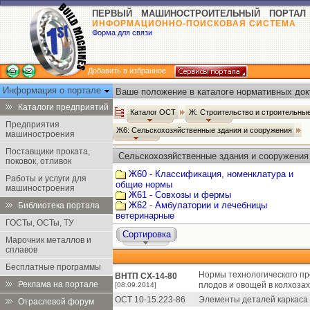
ПЕРВЫЙ МАШИНОСТРОИТЕЛЬНЫЙ ПОРТАЛ
ИНФОРМАЦИОННО-ПОИСКОВАЯ СИСТЕМА
Форма для связи
Добавить в избранное
Информация о портале
Ваше положение в каталоге нормативных док
Каталоги предприятий
Каталог ОСТ
Ж: Строительство и строительн
Предприятия
Ж6: Сельскохозяйственные здания и сооружения
машиностроения
Поставщики проката,
Сельскохозяйственные здания и сооружения
поковок, отливок
Ж60 - Классификация, номенклатура и
Работы и услуги для
общие нормы
машиностроения
Ж61 - Совхозы и фермы
Ж62 - Амбулатории и лечебницы
Библиотека портала
ветеринарные
ГОСТы, ОСТы, ТУ
Сортировка
Марочник металлов и
сплавов
Бесплатные программы
Нормы технологического п
ВНТП СХ-14-80
Реклама на портале
плодов и овощей в колхозах
[08.09.2014]
ОСТ 10-15.223-86
Элементы деталей каркаса 
Отраслевой форум