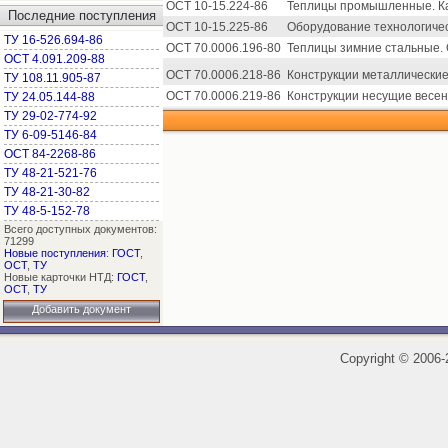
ОСТ 10-15.224-86
Теплицы промышленные. Ка
Последние поступления
ОСТ 10-15.225-86
Оборудование технологичес
ТУ 16-526.694-86
ОСТ 70.0006.196-80
Теплицы зимние стальные. 
ОСТ 4.091.209-88
ОСТ 70.0006.218-86
Конструкции металлические
ТУ 108.11.905-87
ОСТ 70.0006.219-86
Конструкции несущие весен
ТУ 24.05.144-88
ТУ 29-02-774-92
ТУ 6-09-5146-84
ОСТ 84-2268-86
ТУ 48-21-521-76
ТУ 48-21-30-82
ТУ 48-5-152-78
Всего доступных документов:
71299
Новые поступления
:
ГОСТ
,
ОСТ
,
ТУ
Новые карточки НТД:
ГОСТ
,
ОСТ
,
ТУ
Добавить документ
Copyright
©
2006-2