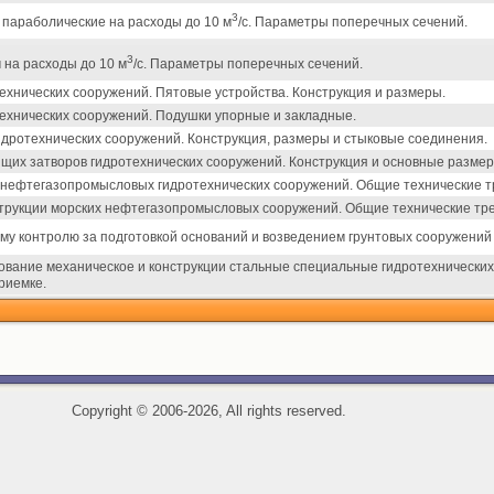
3
параболические на расходы до 10 м
/с. Параметры поперечных сечений.
3
на расходы до 10 м
/с. Параметры поперечных сечений.
ехнических сооружений. Пятовые устройства. Конструкция и размеры.
ехнических сооружений. Подушки упорные и закладные.
идротехнических сооружений. Конструкция, размеры и стыковые соединения.
ящих затворов гидротехнических сооружений. Конструкция и основные размер
 нефтегазопромысловых гидротехнических сооружений. Общие технические т
трукции морских нефтегазопромысловых сооружений. Общие технические тр
ому контролю за подготовкой оснований и возведением грунтовых сооружений 
ование механическое и конструкции стальные специальные гидротехнических
риемке.
Copyright
©
2006-2026, All rights reserved.