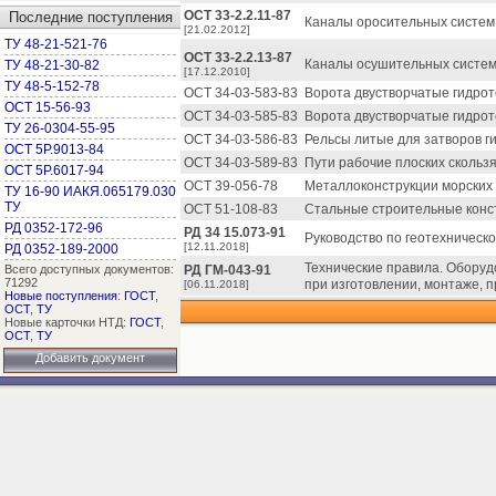
ОСТ 33-2.2.11-87
Последние поступления
Каналы оросительных систем 
[21.02.2012]
ТУ 48-21-521-76
ОСТ 33-2.2.13-87
Каналы осушительных систем 
ТУ 48-21-30-82
[17.12.2010]
ТУ 48-5-152-78
ОСТ 34-03-583-83
Ворота двустворчатые гидрот
ОСТ 15-56-93
ОСТ 34-03-585-83
Ворота двустворчатые гидрот
ТУ 26-0304-55-95
ОСТ 34-03-586-83
Рельсы литые для затворов г
ОСТ 5Р.9013-84
ОСТ 34-03-589-83
Пути рабочие плоских скольз
ОСТ 5Р.6017-94
ОСТ 39-056-78
Металлоконструкции морских
ТУ 16-90 ИАКЯ.065179.030
ТУ
ОСТ 51-108-83
Стальные строительные конс
РД 0352-172-96
РД 34 15.073-91
Руководство по геотехническ
[12.11.2018]
РД 0352-189-2000
Технические правила. Оборуд
Всего доступных документов:
РД ГМ-043-91
71292
при изготовлении, монтаже, п
[06.11.2018]
Новые поступления
:
ГОСТ
,
ОСТ
,
ТУ
Новые карточки НТД:
ГОСТ
,
ОСТ
,
ТУ
Добавить документ