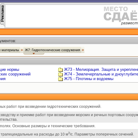
ументов:
ые материалы
Ж7: Гидротехнические сооружения
щие нормы
Ж73 - Мелиорация. Защита и укреплен
ских сооружений
Ж74 - Землечерпальные и дноуглубит
ния
Ж75 - Плотины и водоемы
ых работ при возведении гидротехнических сооружений.
зводству и приемке работ при возведении морских и речных портовых сооруж
тельства.
полях. Основные размеры и технические требования.
3
 трапецеидальные на расходы до 10 м
/с. Параметры поперечных сечений.