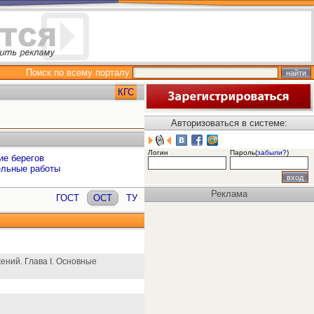
Поиск по всему порталу
КГС
Авторизоваться в системе:
Логин
Пароль(
забыли?
)
ие берегов
ельные работы
Реклама
ГОСТ
ОСТ
ТУ
ений. Глава I. Основные