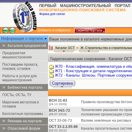
ПЕРВЫЙ МАШИНОСТРОИТЕЛЬНЫЙ ПОРТАЛ
ИНФОРМАЦИОННО-ПОИСКОВАЯ СИСТЕМА
Форма для связи
Добавить в избранное
Информация о портале
Ваше положение в каталоге нормативных док
Каталоги предприятий
Каталог ОСТ
Ж: Строительство и строительн
Предприятия
машиностроения
Гидротехнические сооружения - Каталог ОСТ
Поставщики проката,
Ж70 - Классификация, номенклатура и об
поковок, отливок
Ж71 - Конструкции и детали гидротехниче
Ж72 - Каналы. Шлюзы. Портовые сооруже
Работы и услуги для
машиностроения
Сортировка
Библиотека портала
ГОСТы, ОСТы, ТУ
ВСН 31-83
Правила производства бетонн
Марочник металлов и
[24.12.2020]
сплавов
Технические указания по прои
ВСН 34/1-72
Бесплатные программы
положения организации строи
[09.07.2014]
ОСТ 33-06-73
Валики земляные на рисовых 
Реклама на портале
ОСТ 33-2.2.05-86
Отраслевой форум
Каналы оросительных систем
[09.02.2012]