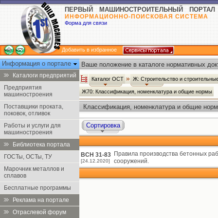
ПЕРВЫЙ МАШИНОСТРОИТЕЛЬНЫЙ ПОРТАЛ
ИНФОРМАЦИОННО-ПОИСКОВАЯ СИСТЕМА
Форма для связи
Добавить в избранное
Информация о портале
Ваше положение в каталоге нормативных док
Каталоги предприятий
Каталог ОСТ
Ж: Строительство и строительн
Предприятия
Ж70: Классификация, номенклатура и общие нормы
машиностроения
Поставщики проката,
Классификация, номенклатура и общие норм
поковок, отливок
Сортировка
Работы и услуги для
машиностроения
Библиотека портала
Правила производства бетонных раб
ВСН 31-83
ГОСТы, ОСТы, ТУ
сооружений.
[24.12.2020]
Марочник металлов и
сплавов
Бесплатные программы
Реклама на портале
Отраслевой форум