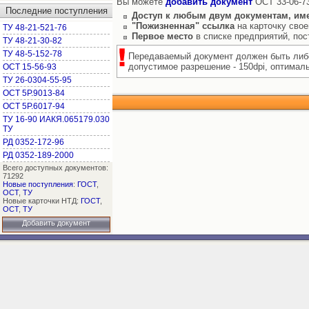
Вы можете
добавить документ
ОСТ 33-06-73
Последние поступления
Доступ к любым двум документам, им
"Пожизненная" ссылка
на карточку свое
ТУ 48-21-521-76
Первое место
в списке предприятий, по
ТУ 48-21-30-82
ТУ 48-5-152-78
Передаваемый документ должен быть либо
допустимое разрешение - 150dpi, оптимальн
ОСТ 15-56-93
ТУ 26-0304-55-95
ОСТ 5Р.9013-84
ОСТ 5Р.6017-94
ТУ 16-90 ИАКЯ.065179.030
ТУ
РД 0352-172-96
РД 0352-189-2000
Всего доступных документов:
71292
Новые поступления
:
ГОСТ
,
ОСТ
,
ТУ
Новые карточки НТД:
ГОСТ
,
ОСТ
,
ТУ
Добавить документ