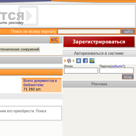
Поиск по всему порталу
КГС
ротехнических сооружений
Авторизоваться в системе:
Логин
Пароль(
забыли?
)
Всего документов в
Реклама
библиотеке
:
71 292 шт.
нии его приобрести. Поиск