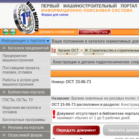
ПЕРВЫЙ МАШИНОСТРОИТЕЛЬНЫЙ ПОРТАЛ
ИНФОРМАЦИОННО-ПОИСКОВАЯ СИСТЕМА
Форма для связи
Добавить в избранное
Информация о портале
Ваше положение в каталоге нормативных док
Каталоги предприятий
Каталог ОСТ
Ж: Строительство и строительн
Предприятия
машиностроения
Конструкции и детали гидротехнических соо
Поставщики проката,
поковок, отливок
Работы и услуги для
ОСТ 33-06-73
Номер:
машиностроения
Библиотека портала
Название:
Валики земляные на рисовых полях. 
ГОСТы, ОСТы, ТУ
ОСТ 33-06-73 расположен в разделе:
Конструкц
Марочник металлов и
сплавов
Документ отсутствует в библиотеке портала
занимает обычно от 1 до 5 рабочих дней.
Бесплатные программы
Реклама на портале
Отраслевой форум