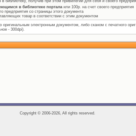
 в библиотеку, получив при этом привилегии для себя и своего предприя
еющимся в библиотеке портала
или 100р. на счет своего предприятия
го предприятия со страницы этого документа
ставляющих товар в соответствии с этим документом
 оригинальным электронным документом, либо сканом с печатного ори
ое - 300dpi).
Copyright
©
2006-2026, All rights reserved.