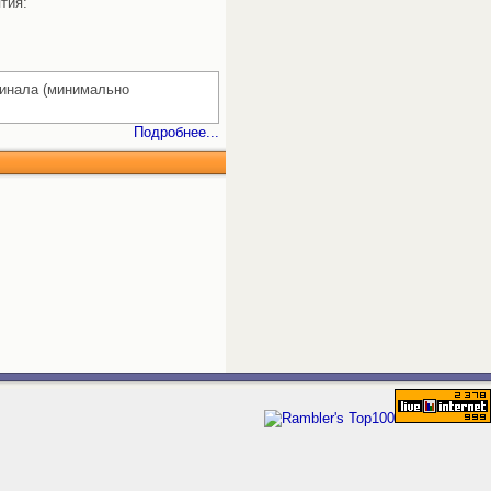
тия:
гинала (минимально
Подробнее...