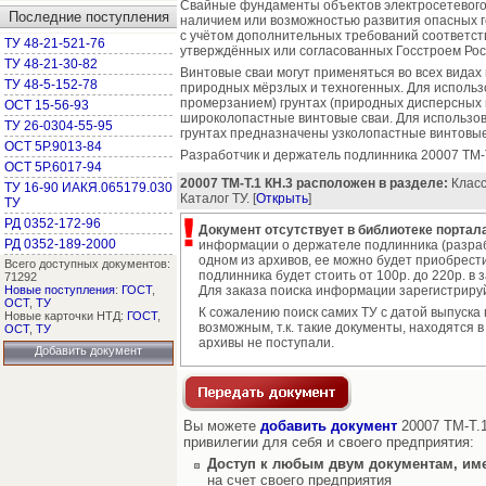
Свайные фундаменты объектов электросетевого 
Последние поступления
наличием или возможностью развития опасных г
с учётом дополнительных требований соответс
ТУ 48-21-521-76
утверждённых или согласованных Госстроем Рос
ТУ 48-21-30-82
Винтовые сваи могут применяться во всех видах 
ТУ 48-5-152-78
природных мёрзлых и техногенных. Для использ
промерзанием) грунтах (природных дисперсных
ОСТ 15-56-93
широколопастные винтовые сваи. Для использо
ТУ 26-0304-55-95
грунтах предназначены узколопастные винтовые
ОСТ 5Р.9013-84
Разработчик и держатель подлинника 20007 ТМ-
ОСТ 5Р.6017-94
20007 ТМ-Т.1 КН.3 расположен в разделе:
Класс
ТУ 16-90 ИАКЯ.065179.030
Каталог ТУ. [
Открыть
]
ТУ
РД 0352-172-96
Документ отсутствует в библиотеке портала
РД 0352-189-2000
информации о держателе подлинника (разрабо
одном из архивов, ее можно будет приобрест
Всего доступных документов:
подлинника будет стоить от 100р. до 220р. в 
71292
Новые поступления
:
ГОСТ
,
Для заказа поиска информации зарегистриру
ОСТ
,
ТУ
К сожалению поиск самих ТУ с датой выпуска
Новые карточки НТД:
ГОСТ
,
возможным, т.к. такие документы, находятся в
ОСТ
,
ТУ
архивы не поступали.
Добавить документ
Вы можете
добавить документ
20007 ТМ-Т.1
привилегии для себя и своего предприятия:
Доступ к любым двум документам, им
на счет своего предприятия