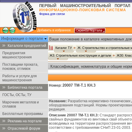
ПЕРВЫЙ МАШИНОСТРОИТЕЛЬНЫЙ ПОРТАЛ
ИНФОРМАЦИОННО-ПОИСКОВАЯ СИСТЕМА
Форма для связи
Добавить в избранное
Информация о портале
Ваше положение в каталоге нормативных док
Каталоги предприятий
Каталог ТУ
Ж: Строительство и строительные
Предприятия
Ж3: Строительные конструкции и детали
Ж30: Кла
машиностроения
Поставщики проката,
Классификация, номенклатура и общие норм
поковок, отливок
Работы и услуги для
машиностроения
20007 ТМ-Т.1 КН.3
Номер:
Библиотека портала
ГОСТы, ОСТы, ТУ
Название:
Разработка нормативно-технических 
Марочник металлов и
оборудования подстанций. Нормы проектирован
сплавов
редакция.
Бесплатные программы
Описание 20007 ТМ-Т.1 КН.3:
Стандарт распрост
свайных фундаментов из винтовых свай объектов
Реклама на портале
возводимых на территории распространения ве
соответствии с требованиями СНиП 23-01-2003.
Отраслевой форум