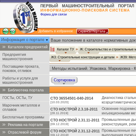
ПЕРВЫЙ МАШИНОСТРОИТЕЛЬНЫЙ ПОРТАЛ
ИНФОРМАЦИОННО-ПОИСКОВАЯ СИСТЕМА
Форма для связи
Добавить в избранное
Информация о портале
Ваше положение в каталоге нормативных док
Каталоги предприятий
Каталог ТУ
Ж: Строительство и строительные
Предприятия
Ж3: Строительные конструкции и детали
Ж39: Мет
машиностроения
Поставщики проката,
Методы испытаний. Упаковка. Маркировка - 
поковок, отливок
Работы и услуги для
Сортировка
машиностроения
Библиотека портала
ГОСТы, ОСТы, ТУ
Диагностика сталь
СТО 36554501-040-2014
коэрцитиметрическ
[10.03.2020]
Марочник металлов и
Освоение подземно
СТО НОСТРОЙ 2.3.18-2011
сплавов
инъекционными мет
[28.11.2019]
Бесплатные программы
Промышленные дым
СТО НОСТРОЙ 2.31.11-2011
реконструкция, рем
[09.12.2019]
Реклама на портале
Промышленные печи
СТО НОСТРОЙ 2.31.12-2011
Отраслевой форум
выполнения пуско-
[09.12.2019]