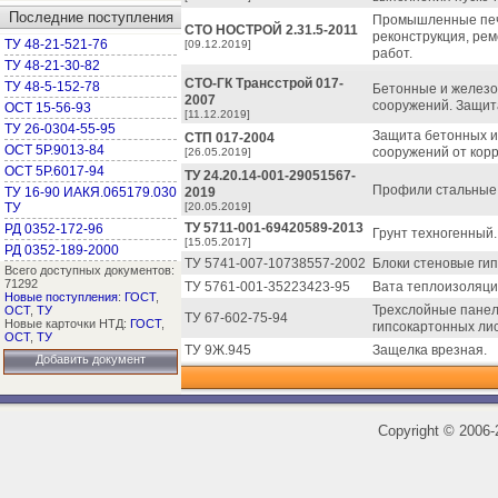
Последние поступления
Промышленные печи
СТО НОСТРОЙ 2.31.5-2011
реконструкция, рем
ТУ 48-21-521-76
[09.12.2019]
работ.
ТУ 48-21-30-82
СТО-ГК Трансстрой 017-
ТУ 48-5-152-78
Бетонные и железо
2007
сооружений. Защита
ОСТ 15-56-93
[11.12.2019]
ТУ 26-0304-55-95
Защита бетонных и
СТП 017-2004
ОСТ 5Р.9013-84
сооружений от корр
[26.05.2019]
ОСТ 5Р.6017-94
ТУ 24.20.14-001-29051567-
Профили стальные 
ТУ 16-90 ИАКЯ.065179.030
2019
ТУ
[20.05.2019]
ТУ 5711-001-69420589-2013
РД 0352-172-96
Грунт техногенный.
[15.05.2017]
РД 0352-189-2000
ТУ 5741-007-10738557-2002
Блоки стеновые ги
Всего доступных документов:
71292
ТУ 5761-001-35223423-95
Вата теплоизоляци
Новые поступления
:
ГОСТ
,
Трехслойные панел
ОСТ
,
ТУ
ТУ 67-602-75-94
Новые карточки НТД:
ГОСТ
,
гипсокартонных лис
ОСТ
,
ТУ
ТУ 9Ж.945
Защелка врезная.
Добавить документ
Copyright
©
2006-2