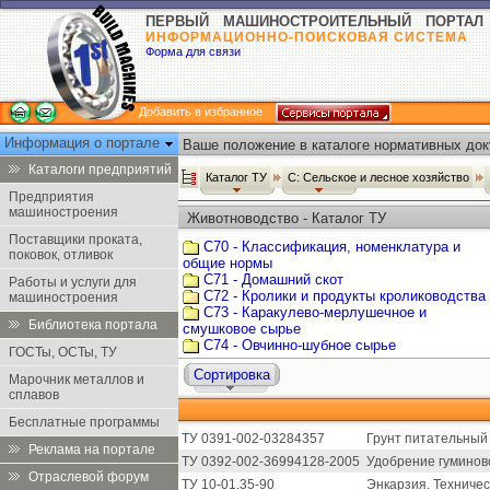
ПЕРВЫЙ МАШИНОСТРОИТЕЛЬНЫЙ ПОРТАЛ
ИНФОРМАЦИОННО-ПОИСКОВАЯ СИСТЕМА
Форма для связи
Добавить в избранное
Информация о портале
Ваше положение в каталоге нормативных док
Каталоги предприятий
Каталог ТУ
С: Сельское и лесное хозяйство
Предприятия
машиностроения
Животноводство - Каталог ТУ
Поставщики проката,
С70 - Классификация, номенклатура и
поковок, отливок
общие нормы
С71 - Домашний скот
Работы и услуги для
С72 - Кролики и продукты кролиководства
машиностроения
С73 - Каракулево-мерлушечное и
Библиотека портала
смушковое сырье
С74 - Овчинно-шубное сырье
ГОСТы, ОСТы, ТУ
Сортировка
Марочник металлов и
сплавов
Бесплатные программы
ТУ 0391-002-03284357
Грунт питательный 
Реклама на портале
ТУ 0392-002-36994128-2005
Удобрение гуминов
Отраслевой форум
ТУ 10-01.35-90
Энкарзия. Техничес