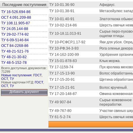
Последние поступления
ТУ 10-01.36-90
Афидиус.
ТУ 10-01.38-91
Метасейулюс запа
ТУ 16-526.694-86
ОСТ 4.091.209-88
ТУ 10-01.40-91
Златоглазка обыкн
ТУ 108.11.905-87
ТУ 10-02-214-86
Шерсть овечья немы
ТУ 24.05.144-88
Сырье перо-пухово
ТУ 10-18.11.013-91
ТУ 29-02-774-92
ощипки птицы.
ТУ 6-09-5146-84
ТУ 10-РСФСР.1.17-92
Яки для убоя. Опр
ОСТ 84-2268-86
ТУ 10-РФ.34-3-93
Рога оленьи декор
ТУ 48-21-521-76
ТУ 14-162-100-99
Удобрения органиче
ТУ 48-21-30-82
ТУ 15-01-878-83
Клык моржа.
ТУ 48-5-152-78
ТУ 17-1159-74
Пух кролика мехово
Всего доступных документов:
71299
ТУ 17-15-13-90
Волос обработанны
Новые поступления
:
ГОСТ
,
ОСТ
,
ТУ
ТУ 17-15-20-91
Щетина обработан
Новые карточки НТД:
ГОСТ
,
ОСТ
,
ТУ
ТУ 17-15-21-91
Волос крученый.
Добавить документ
ТУ 17-20-148-87
Овчина кожевенная
Сырье кожевенное 
ТУ 49 907-84
переработки.
ТУ 49-767-80
Участки свиных шку
ТУ 61-5-2-74
Шерсть овечья немы